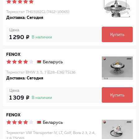
Термостат TH03182G1 (7412-10065)
Доставка: Сегодня
Цена
Купить
1 290
В наличии
FENOX
Беларусь
Термостат BMW 3, 5, 7 (E28-E36) TS136
Доставка: Сегодня
Цена
Купить
1 309
В наличии
FENOX
Беларусь
Термостат VW Transporter IV, LT, Golf, Bora 2.3, 2.4,
2.8 TS089