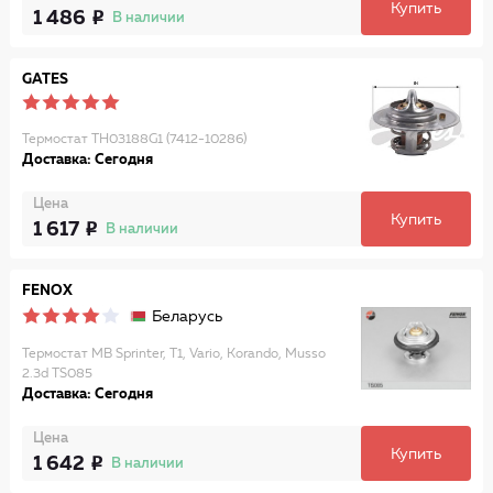
Купить
1 486
В наличии
GATES
Термостат TH03188G1 (7412-10286)
Доставка: Сегодня
Цена
Купить
1 617
В наличии
FENOX
Беларусь
Термостат MB Sprinter, T1, Vario, Korando, Musso
2.3d TS085
Доставка: Сегодня
Цена
Купить
1 642
В наличии