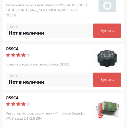
Датчик включения вентилятора (95/84+102/91*C)
/ AUDI,FORD Galaxy;SEAT,SKODA,VW 1.0-2.8
00146
Цена
Купить
Нет в наличии
OSSCA
крышка расширительного бачка 01362
Цена
Купить
Нет в наличии
OSSCA
Резистор мотора отопителя / A4, Skoda Superb,
VW Passat 1.6-2.8 95~