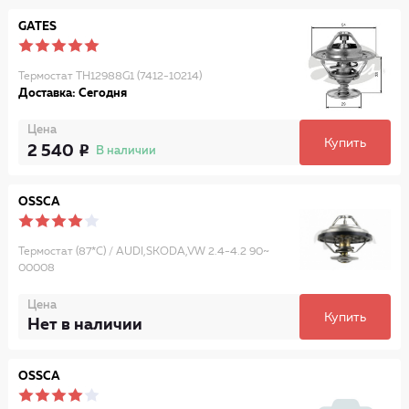
GATES
Термостат TH12988G1 (7412-10214)
Доставка: Сегодня
Цена
Купить
2 540
В наличии
OSSCA
Термостат (87*C) / AUDI,SKODA,VW 2.4-4.2 90~
00008
Цена
Купить
Нет в наличии
OSSCA