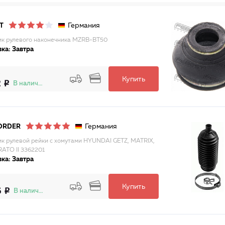
Германия
T
к рулевого наконечника MZRB-BT50
ка: Завтра
Купить
2
В наличии
Германия
ORDER
к рулевой рейки с хомутами HYUNDAI GETZ, MATRIX,
RATO II 3362201
ка: Завтра
Купить
6
В наличии