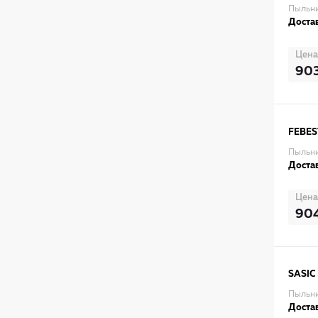
Пыльни
Достав
Цена
90
FEBES
Пыльни
Достав
Цена
90
SASIC
Пыльни
Достав