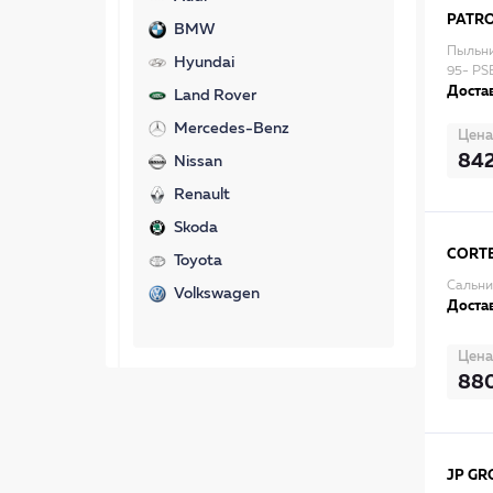
PATR
BMW
Пыльни
Hyundai
95- PS
Достав
Land Rover
Mercedes-Benz
Цена
84
Nissan
Renault
Skoda
CORT
Toyota
Сальни
Volkswagen
Достав
Цена
88
JP GR