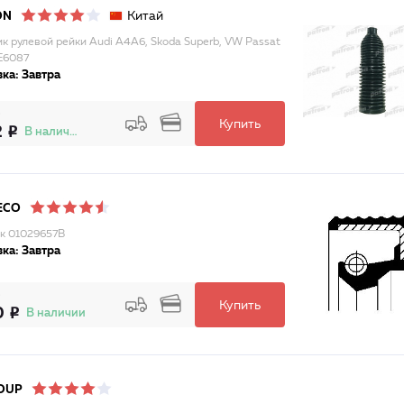
Китай
ON
к рулевой рейки Audi A4A6, Skoda Superb, VW Passat
E6087
ка: Завтра
Купить
2
В наличии
ECO
к 01029657B
ка: Завтра
Купить
0
В наличии
OUP