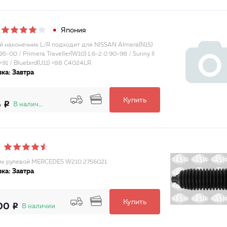
Япония
й наконечник L/R подходит для NISSAN Almera(N15)
 95-00 / Primera Traveller(W10) 1.6-2.0 90-98 / Sunny II
 >91 / Bluebird(U11) >88 C4024LR
ка: Завтра
Купить
6
В наличии
к рулевой MERCEDES W210 2756021
ка: Завтра
Купить
00
В наличии