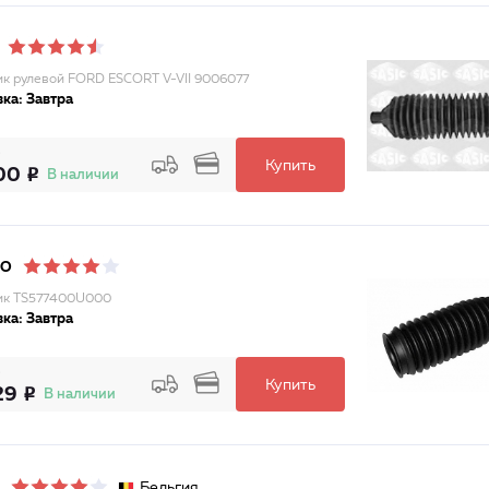
к рулевой FORD ESCORT V-VII 9006077
ка: Завтра
Купить
00
В наличии
DO
ик TS577400U000
ка: Завтра
Купить
29
В наличии
Бельгия