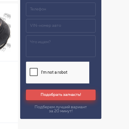
Подобрать запчасть!
Подберем лучший вариант
за 20 минут!