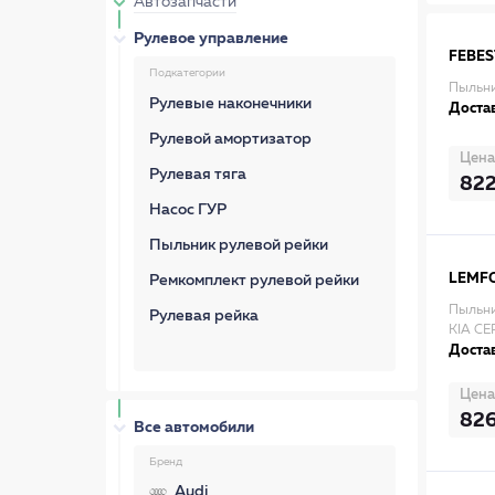
Автозапчасти
Рулевое управление
FEBES
Подкатегории
Пыльни
Рулевые наконечники
Достав
Рулевой амортизатор
Цена
Рулевая тяга
82
Насос ГУР
Пыльник рулевой рейки
LEMF
Ремкомплект рулевой рейки
Пыльни
Рулевая рейка
KIA CE
Достав
Цена
82
Все автомобили
Бренд
Audi