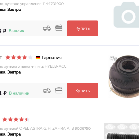
к, рулевое управление 1144701900
ка: Завтра
Купить
3
В наличии
Германия
T
к рулевого наконечника HYBJB-ACC
ка: Завтра
Купить
4
В наличии
к рулевой OPEL ASTRA G, H, ZAFIRA A, B 9006750
ка: Завтра