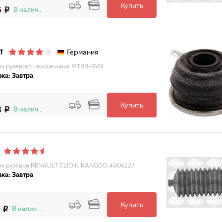
Купить
6
В наличии
Германия
T
к рулевого наконечника MTRB-RVR
ка: Завтра
Купить
8
В наличии
к рулевой RENAULT CLIO II, KANGOO 4006227
ка: Завтра
Купить
В наличии