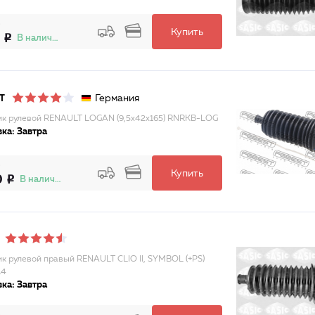
Купить
В наличии
Германия
T
к рулевой RENAULT LOGAN (9,5x42x165) RNRKB-LOG
ка: Завтра
Купить
0
В наличии
к рулевой правый RENAULT CLIO II, SYMBOL (+PS)
14
ка: Завтра