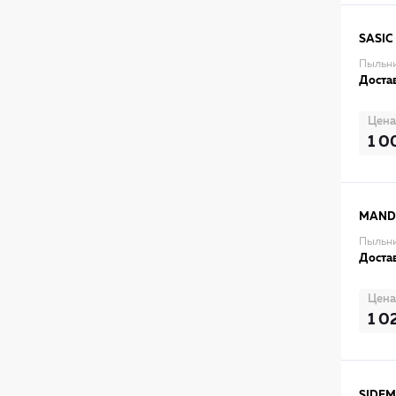
SASIC
Пыльни
Достав
Цена
1 0
MAN
Пыльн
Достав
Цена
1 0
SIDEM