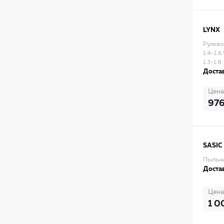
LYNX
Рулево
1.4-1.6
1.3-1.8
Достав
Цена
97
SASIC
Пыльни
Достав
Цена
1 0