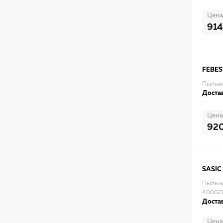
Цена
914
FEBES
Пыльни
Достав
Цена
92
SASIC
Пыльни
40062
Достав
Цена