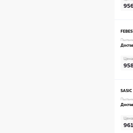
95
FEBES
Пыльни
Достав
Цена
95
SASIC
Пыльни
Достав
Цена
961