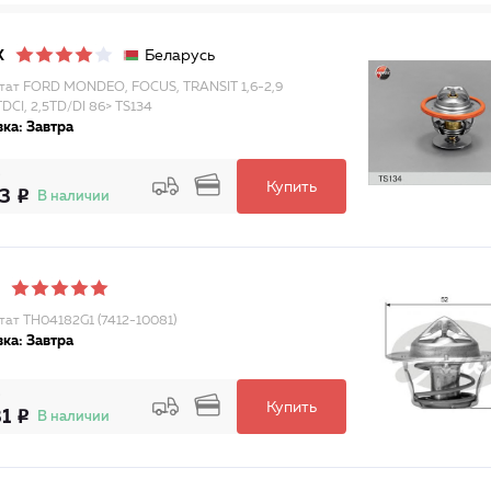
Беларусь
X
тат FORD MONDEO, FOCUS, TRANSIT 1,6-2,9
TDCI, 2,5TD/DI 86> TS134
ка: Завтра
Купить
13
В наличии
тат TH04182G1 (7412-10081)
ка: Завтра
Купить
31
В наличии