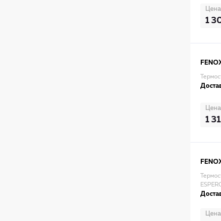
Цена
1 3
FENO
Термост
Достав
Цена
1 3
FENO
Термос
ESPERO
Достав
Цена