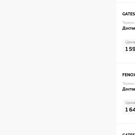
GATES
Термос
Достав
Цена
1 5
FENO
Термост
Достав
Цена
1 6