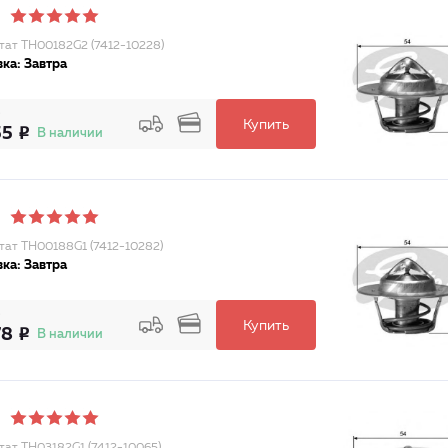
тат TH00182G2 (7412-10228)
ка: Завтра
Купить
55
В наличии
тат TH00188G1 (7412-10282)
ка: Завтра
Купить
78
В наличии