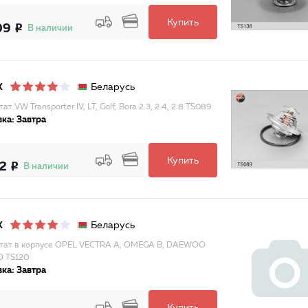
Купить
09
В наличии
Беларусь
X
ат VW Transporter IV, LT, Golf, Bora 2.3, 2.4, 2.8 TS089
ка: Завтра
Купить
12
В наличии
Беларусь
X
тат в корпусе OPEL VECTRA A, OMEGA B, DAEWOO
 TS120
ка: Завтра