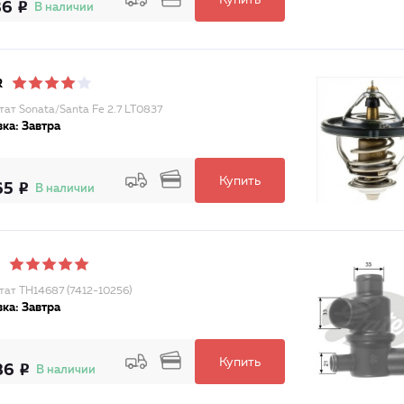
Купить
36
В наличии
R
тат Sonata/Santa Fe 2.7 LT0837
ка: Завтра
Купить
65
В наличии
тат TH14687 (7412-10256)
ка: Завтра
Купить
86
В наличии