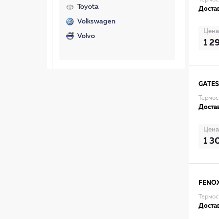
Термос
Toyota
Достав
Volkswagen
Цена
Volvo
1 2
GATES
Термос
Достав
Цена
1 3
FENO
Термос
Достав