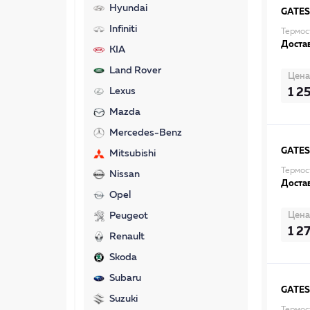
Hyundai
GATES
Infiniti
Термос
Достав
KIA
Land Rover
Цена
1 2
Lexus
Mazda
Mercedes-Benz
GATES
Mitsubishi
Термос
Nissan
Достав
Opel
Цена
Peugeot
1 2
Renault
Skoda
Subaru
GATES
Suzuki