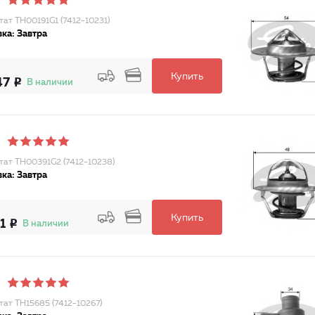
тат TH00191G1 (7412-10231)
ка: Завтра
Купить
47
В наличии
тат TH00391G2 (7412-10238)
ка: Завтра
Купить
1
В наличии
тат TH15685 (7412-10267)