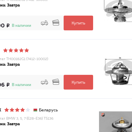
тат TH03182G1 (7412-10065)
ка: Завтра
Купить
90
В наличии
тат TH00182G1 (7412-10002)
ка: Завтра
Купить
06
В наличии
Беларусь
X
тат BMW 3, 5, 7 (E28-E36) TS136
ка: Завтра