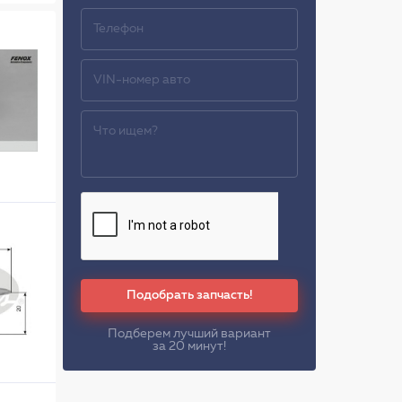
Подобрать запчасть!
Подберем лучший вариант
за 20 минут!