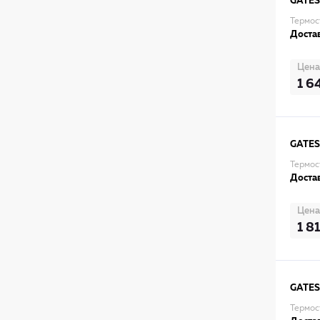
GATES
Термос
Достав
Цена
1 6
GATES
Термос
Достав
Цена
1 81
GATES
Термос