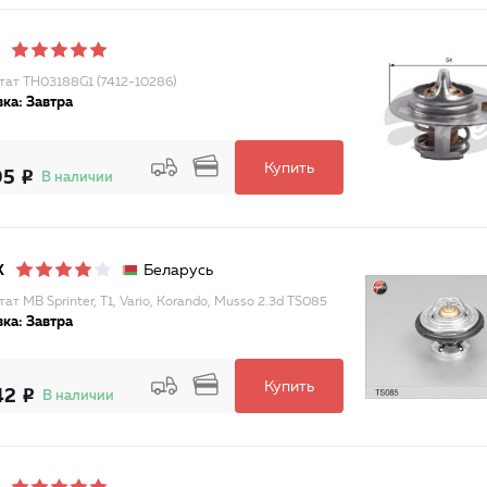
тат TH03188G1 (7412-10286)
ка: Завтра
Купить
95
В наличии
Беларусь
X
ат MB Sprinter, T1, Vario, Korando, Musso 2.3d TS085
ка: Завтра
Купить
42
В наличии