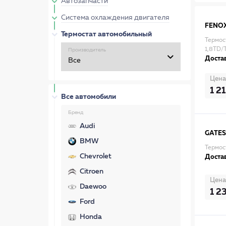
Автозапчасти
Система охлаждения двигателя
FENO
Термостат автомобильный
Термос
1,8TD/
Производитель
Достав
Цена
1 2
Все автомобили
Бренд
Audi
GATES
BMW
Термос
Chevrolet
Достав
Citroen
Цена
Daewoo
1 2
Ford
Honda