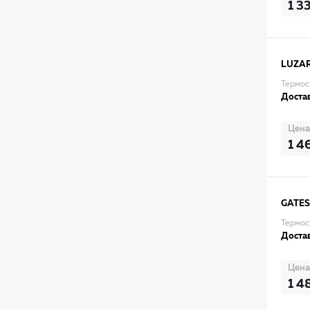
1 3
LUZA
Термос
Достав
Цена
1 4
GATES
Термос
Достав
Цена
1 4