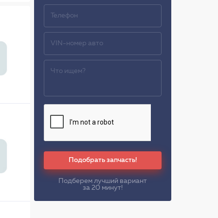
Подобрать запчасть!
Подберем лучший вариант
за 20 минут!