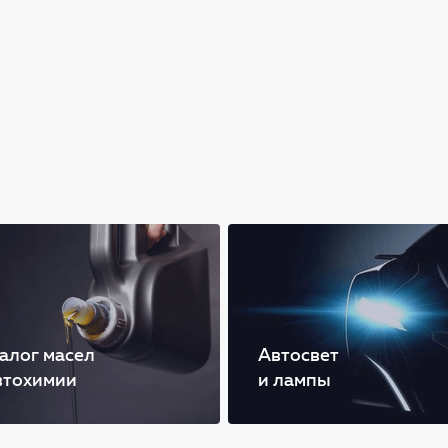
алог масел
Автосвет
втохимии
и лампы