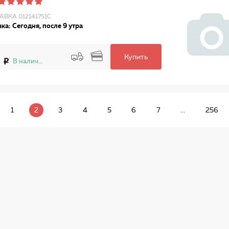
АВКА 012141751C
ка: Сегодня, после 9 утра
Купить
6
В наличии
1
2
3
4
5
6
7
...
256