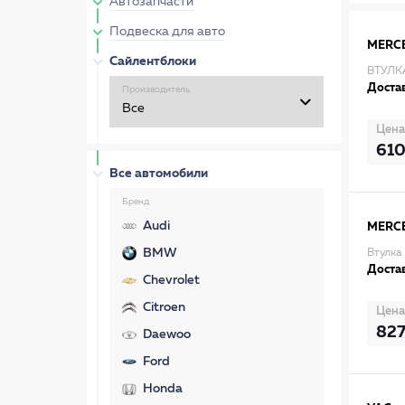
Автозапчасти
Подвеска для авто
MERC
Сайлентблоки
ВТУЛК
Достав
Производитель
Цена
61
Все автомобили
Бренд
Audi
MERC
BMW
Втулка
Достав
Chevrolet
Citroen
Цена
82
Daewoo
Ford
Honda