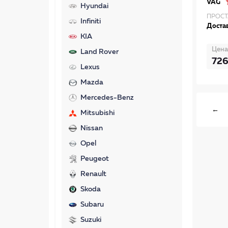
VAG
Hyundai
ПРОСТ
Infiniti
Достав
KIA
Цена
Land Rover
72
Lexus
Mazda
Mercedes-Benz
←
Mitsubishi
Nissan
Opel
Peugeot
Renault
Skoda
Subaru
Suzuki