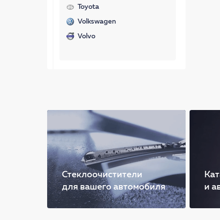
Toyota
Volkswagen
Volvo
Стеклоочистители
Кат
для вашего автомобиля
и а