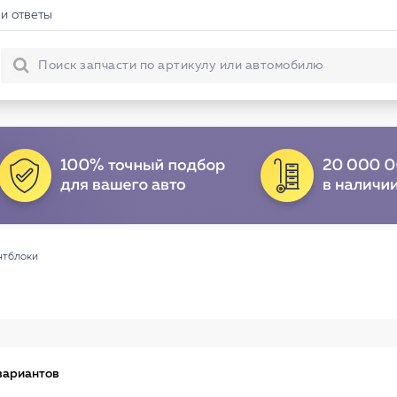
и ответы
нтблоки
вариантов