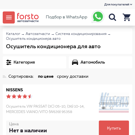
Для покупателей
Подбор в WhatsApp
Каталог
→
Автозапчасти
→
Система кондиционирования
→
Осушитель кондиционера авто
Осушитель кондиционера для авто
Категория
Автомобиль
Сортировка:
по цене
сроку доставки
NISSENS
Осушитель VW PASSAT (3C) 05-10, (36) 10-14,
MERCEDES VIANO/VITO (W639) 95358
Цена
Купить
Нет в наличии