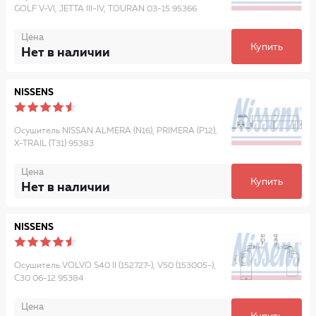
GOLF V-VI, JETTA III-IV, TOURAN 03-15 95366
Цена
Купить
Нет в наличии
NISSENS
Осушитель NISSAN ALMERA (N16), PRIMERA (P12),
X-TRAIL (T31) 95383
Цена
Купить
Нет в наличии
NISSENS
Осушитель VOLVO S40 II (152727-), V50 (153005-),
C30 06-12 95384
Цена