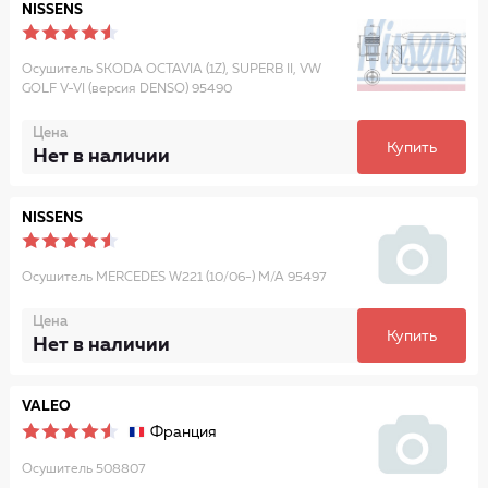
NISSENS
Осушитель SKODA OCTAVIA (1Z), SUPERB II, VW
GOLF V-VI (версия DENSO) 95490
Цена
Купить
Нет в наличии
NISSENS
Осушитель MERCEDES W221 (10/06-) M/A 95497
Цена
Купить
Нет в наличии
VALEO
Франция
Осушитель 508807