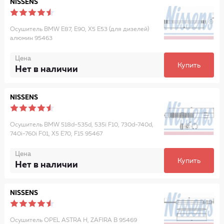
NISSENS
Осушитель BMW E87, E90, X5 E53 (для дизелей)
алюмин 95463
Цена
Купить
Нет в наличии
NISSENS
Осушитель BMW 518d-535d, 535i F10, 730d-740d,
740i-760i F01, X5 E70, F15 95467
Цена
Купить
Нет в наличии
NISSENS
Осушитель OPEL ASTRA H, ZAFIRA B 95469