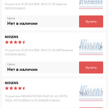
Осушитель AUDI A4 (B8), A6 (C7), Q5 (версия
DENSO) 95450
Цена
Купить
Нет в наличии
NISSENS
Осушитель AUDI A4 (B8), A6 (C7), Q5 (8R) (версия
SHOWA) 95451
Цена
Купить
Нет в наличии
NISSENS
Осушитель NISSAN MICRA (K12) 03-10, NOTE,
TIIDA, MITSUBISHI OUTLANDER II 95452