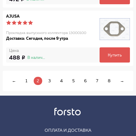
AJUSA
Прокладка выпускного коллектора 13000100
Доставка: Сегодня, после 9 утра
Цена
Купить
488
В наличии
←
1
2
3
4
5
6
7
8
→
ОПЛАТА И ДОСТАВКА