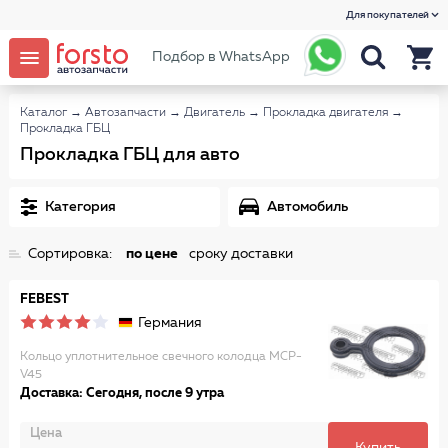
Для покупателей
Подбор в WhatsApp
Каталог
→
Автозапчасти
→
Двигатель
→
Прокладка двигателя
→
Прокладка ГБЦ
Прокладка ГБЦ для авто
Категория
Автомобиль
Сортировка:
по цене
сроку доставки
FEBEST
Германия
Кольцо уплотнительное свечного колодца MCP-
V45
Доставка: Сегодня, после 9 утра
Цена