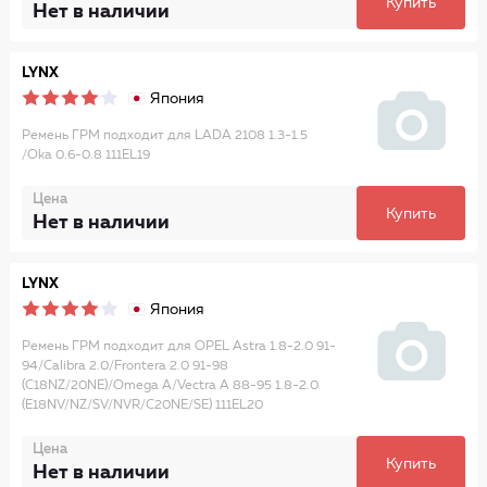
Купить
Нет в наличии
LYNX
Япония
Ремень ГРМ подходит для LADA 2108 1.3-1.5
/Oka 0.6-0.8 111EL19
Цена
Купить
Нет в наличии
LYNX
Япония
Ремень ГРМ подходит для OPEL Astra 1.8-2.0 91-
94/Calibra 2.0/Frontera 2.0 91-98
(C18NZ/20NE)/Omega A/Vectra A 88-95 1.8-2.0
(E18NV/NZ/SV/NVR/C20NE/SE) 111EL20
Цена
Купить
Нет в наличии