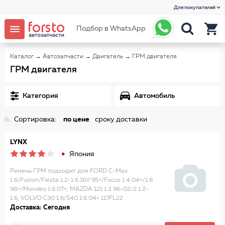
Для покупателей
Подбор в WhatsApp
Каталог
→
Автозапчасти
→
Двигатель
→
ГРМ двигателя
ГРМ двигателя
Категория
Автомобиль
Сортировка:
по цене
сроку доставки
LYNX
Япония
Ремень ГРМ подходит для FORD C-Max
1.6/Fusion/Fiesta 1.2-1.6 16V 95>/Focus 1.4 04>/1.6
98>/Mondeo 1.6 07>, MAZDA 121 1.2 96-02/2 1.2-
1.6, VOLVO C30 1.6/S40 1.6 04> 117FL22
Доставка: Сегодня