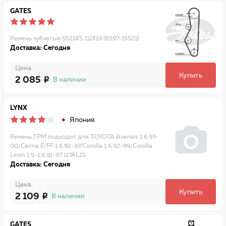
GATES
Ремень зубчатый 5521XS 111X19 (8597-15521)
Доставка: Сегодня
Цена
Купить
2 085
В наличии
LYNX
Япония
Ремень ГРМ подходит для TOYOTA Avensis 1.6 97-
00/Carina E/FF 1.6 92-97/Corolla 1.6 92-99/Corolla
Levin 1.5-1.6 91-97 117AL21
Доставка: Сегодня
Цена
Купить
2 109
В наличии
GATES