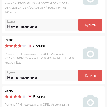
Xsara 1.4 97-05, PEUGEOT 1007 1.4 05> / 106 1.4
96> / 206 1.4 98> /207 1.4 06> / 306 1.4 94-01
104CL17
Цена
Купить
Нет в наличии
LYNX
Япония
Ремень ГРМ подходит для OPEL Ascona C
(C16NZ/E16NZ)/Corsa A 1.4-1.6 >93/Kadett E 1.4-1.6
>92 104EL17
Цена
Купить
Нет в наличии
LYNX
Япония
Ремень ГРМ подходит для OPEL Ascona 1.3 75-