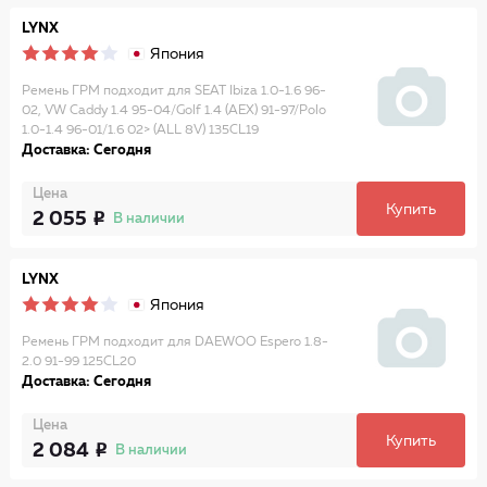
LYNX
Япония
Ремень ГРМ подходит для SEAT Ibiza 1.0-1.6 96-
02, VW Caddy 1.4 95-04/Golf 1.4 (AEX) 91-97/Polo
1.0-1.4 96-01/1.6 02> (ALL 8V) 135CL19
Доставка: Сегодня
Цена
Купить
2 055
В наличии
LYNX
Япония
Ремень ГРМ подходит для DAEWOO Espero 1.8-
2.0 91-99 125CL20
Доставка: Сегодня
Цена
Купить
2 084
В наличии