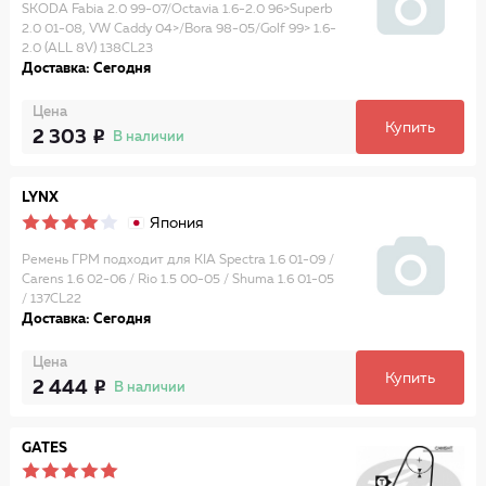
SKODA Fabia 2.0 99-07/Octavia 1.6-2.0 96>Superb
2.0 01-08, VW Caddy 04>/Bora 98-05/Golf 99> 1.6-
2.0 (ALL 8V) 138CL23
Доставка: Сегодня
Цена
Купить
2 303
В наличии
LYNX
Япония
Ремень ГРМ подходит для KIA Spectra 1.6 01-09 /
Carens 1.6 02-06 / Rio 1.5 00-05 / Shuma 1.6 01-05
/ 137CL22
Доставка: Сегодня
Цена
Купить
2 444
В наличии
GATES