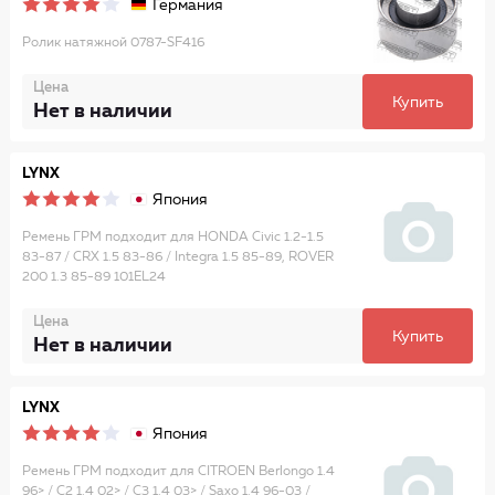
Германия
Ролик натяжной 0787-SF416
Цена
Купить
Нет в наличии
LYNX
Япония
Ремень ГРМ подходит для HONDA Civic 1.2-1.5
83-87 / CRX 1.5 83-86 / Integra 1.5 85-89, ROVER
200 1.3 85-89 101EL24
Цена
Купить
Нет в наличии
LYNX
Япония
Ремень ГРМ подходит для CITROEN Berlongo 1.4
96> / C2 1.4 02> / C3 1.4 03> / Saxo 1.4 96-03 /