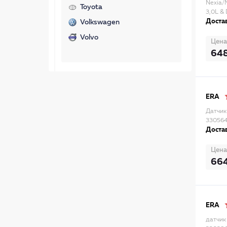
Nexia/N
Toyota
3,0L & 
Достав
Volkswagen
Volvo
Цена
64
ERA
Датчик
33056
Достав
Цена
66
ERA
датчик 