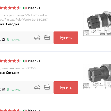
Италия
 темпер.охл.жидк.VW Corrado/Golf
Lupo/Passat/Polo/Vento 91- 330287
ка: Сегодня
Купить
6
В наличии
Италия
 давления масла 330356
ка: Сегодня
Купить
8
В наличии