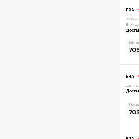
ERA
датчик
III,IV/
Достав
Цена
70
ERA
Датчик
Достав
Цена
70