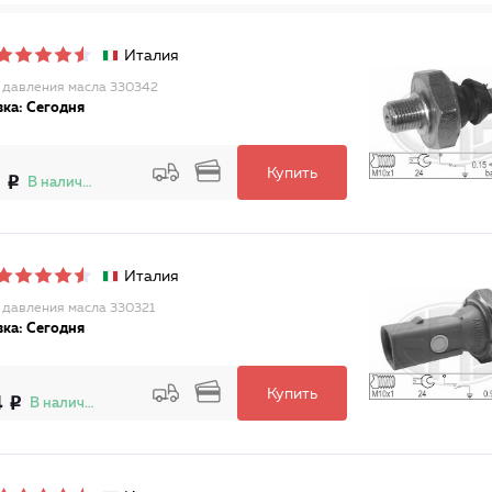
Италия
 давления масла 330342
ка: Сегодня
Купить
0
В наличии
Италия
 давления масла 330321
ка: Сегодня
Купить
4
В наличии