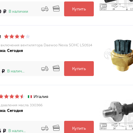
Купить
0
В наличии
R
 включения вентилятора Daewoo Nexia SOHC LS0514
ка: Сегодня
Купить
В наличии
Италия
 давления масла 330366
ка: Сегодня
Купить
6
В наличии