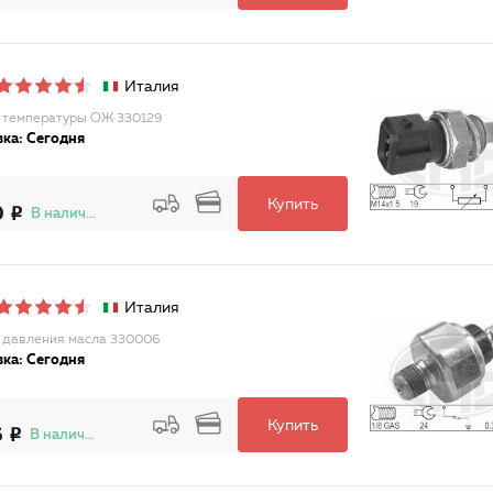
Италия
 температуры ОЖ 330129
ка: Сегодня
Купить
0
В наличии
Италия
 давления масла 330006
ка: Сегодня
Купить
6
В наличии