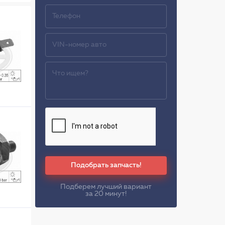
Подобрать запчасть!
Подберем лучший вариант
за 20 минут!