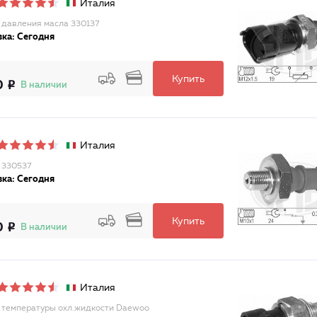
Италия
 давления масла 330137
ка: Сегодня
Купить
0
В наличии
Италия
 330537
ка: Сегодня
Купить
0
В наличии
Италия
 температуры охл.жидкости Daewoo