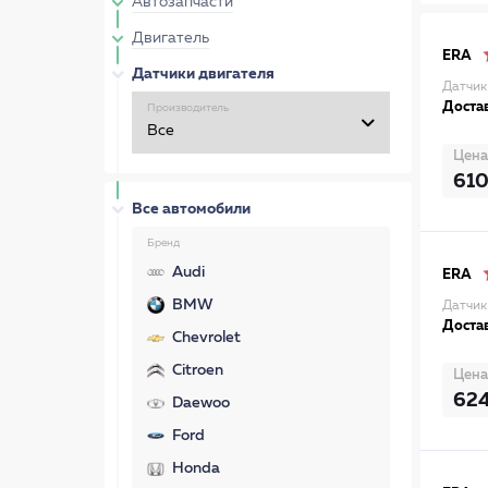
Автозапчасти
Двигатель
ERA
Датчики двигателя
Датчик
Достав
Производитель
Цена
61
Все автомобили
Бренд
Audi
ERA
BMW
Датчик
Достав
Chevrolet
Citroen
Цена
62
Daewoo
Ford
Honda