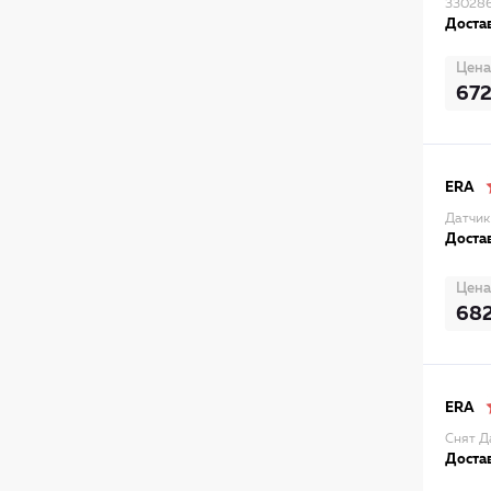
33028
Достав
Цена
67
ERA
Датчик
Достав
Цена
68
ERA
Снят Д
Достав