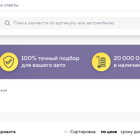
и ответы
теля
арианта
Сортировка:
по цене
сроку до