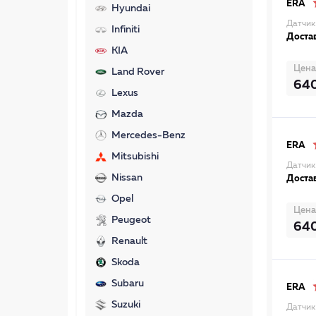
ERA
Hyundai
Датчик
Infiniti
Достав
KIA
Цена
Land Rover
64
Lexus
Mazda
Mercedes-Benz
ERA
Mitsubishi
Датчик
Nissan
Достав
Opel
Цена
Peugeot
64
Renault
Skoda
Subaru
ERA
Suzuki
Датчик