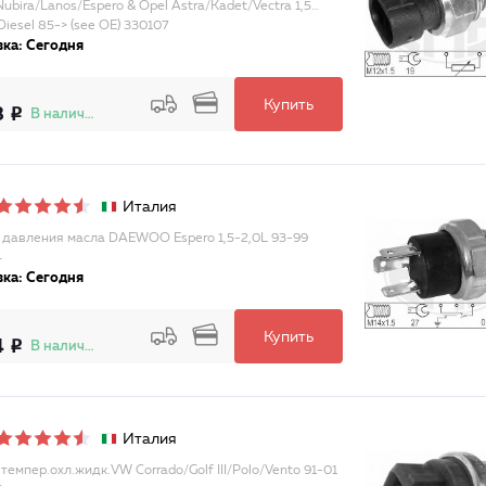
ubira/Lanos/Espero & Opel Astra/Kadet/Vectra 1,5…
Diesel 85-> (see OE) 330107
ка: Сегодня
Купить
8
В наличии
Италия
 давления масла DAEWOO Espero 1,5-2,0L 93-99
4
ка: Сегодня
Купить
4
В наличии
Италия
темпер.охл.жидк.VW Corrado/Golf III/Polo/Vento 91-01