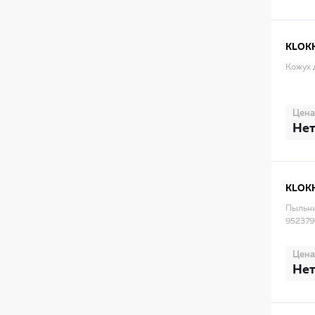
KLOK
Кожух 
Цена
Нет
KLOK
Пыльни
952379
Цена
Нет