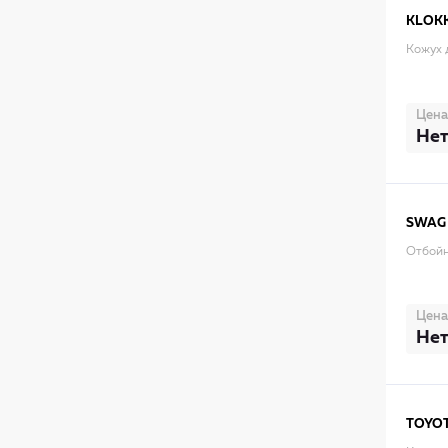
KLOK
Кожух 
Цена
Нет
SWAG
Отбойн
Цена
Нет
TOYO