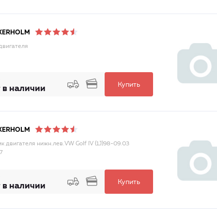
KERHOLM
двигателя
Купить
 в наличии
KERHOLM
к двигателя нижн.лев.VW Golf IV (1J)98-09.03
7
Купить
 в наличии