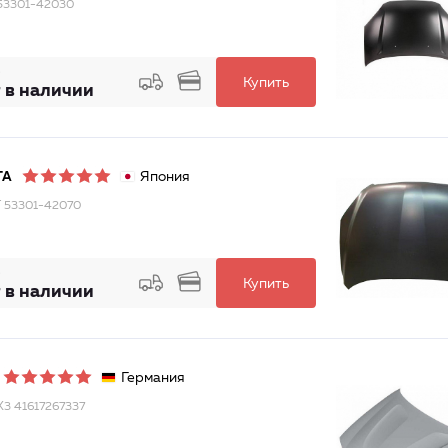
53301-42030
Купить
 в наличии
Япония
TA
 53301-42070
Купить
 в наличии
Германия
Х3 41617267337