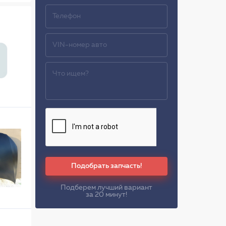
Подобрать запчасть!
Подберем лучший вариант
за 20 минут!