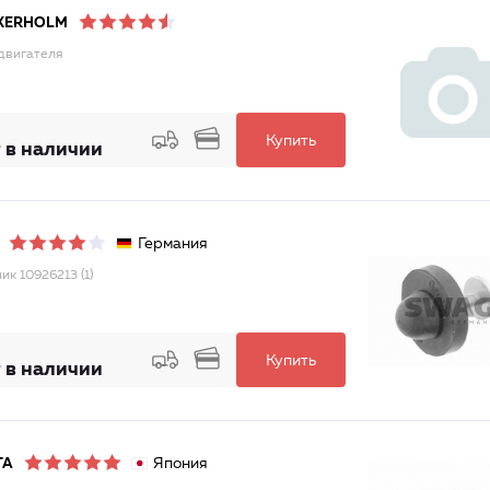
KERHOLM
двигателя
Купить
 в наличии
Германия
ик 10926213 (1)
Купить
 в наличии
Япония
TA