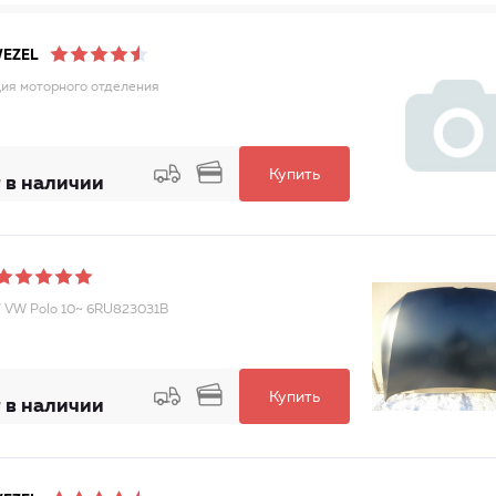
WEZEL
ия моторного отделения
Купить
 в наличии
/ VW Polo 10~ 6RU823031B
Купить
 в наличии