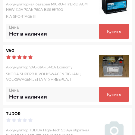
Аккумуляторная батарея MICRO-HYBRID AGM
NEW! [12V 70Ah 760A B13] EK700
KIA SPORTAGE III
Цена
Купить
Нет в наличии
VAG
Аккумулятор VAG 61Ач 540А Economy
SKODA SUPERB II, VOLKSWAGEN TIGUAN I,
VOLKSWAGEN JETTA VI УНИВЕРСАЛ
Цена
Купить
Нет в наличии
TUDOR
Аккумулятор TUDOR High-Tech 53 А/ч обратная