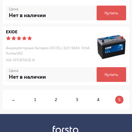
Цена
Купить
Нет в наличии
EXIDE
Аккумуляторная батарея EXCELL [12V 95Ah 720A
KoreanB1]
KIA SPORTAGE III
Цена
Купить
Нет в наличии
←
1
2
3
4
5