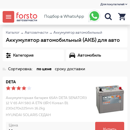
Для покупателей
Подбор в WhatsApp
Каталог
→
Автозапчасти
→
Аккумулятор автомобильный
Аккумулятор автомобильный (АКБ) для авто
Категория
Автомобиль
Сортировка:
по цене
сроку доставки
DETA
Аккумуляторная батарея 65Ah DETA SENATOR3
12 V 65 AH 580 A ETN 0(R+) Korean B1
230x170x225mm 16.2kg
HYUNDAI SOLARIS СЕДАН
Цена
Купить