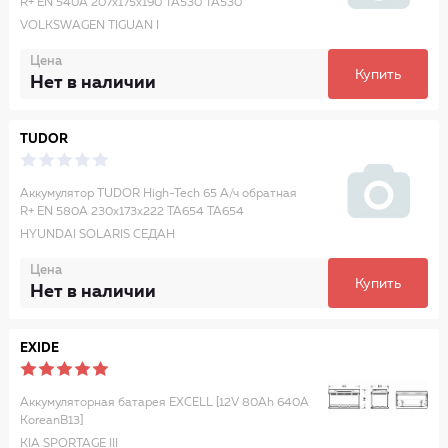
R+ EN 540A 207x175x190 TA530 TA530
VOLKSWAGEN TIGUAN I
Цена
Купить
Нет в наличии
TUDOR
Аккумулятор TUDOR High-Tech 65 А/ч обратная
R+ EN 580A 230x173x222 TA654 TA654
HYUNDAI SOLARIS СЕДАН
Цена
Купить
Нет в наличии
EXIDE
Аккумуляторная батарея EXCELL [12V 80Ah 640A
KoreanB13]
KIA SPORTAGE III