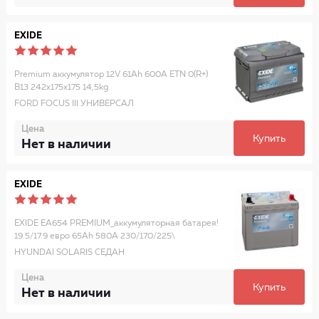
EXIDE
Premium аккумулятор 12V 61Ah 600A ETN 0(R+)
B13 242x175x175 14,5kg
FORD FOCUS III УНИВЕРСАЛ
Цена
Купить
Нет в наличии
EXIDE
EXIDE EA654 PREMIUM_аккумуляторная батарея!
19.5/17.9 евро 65Ah 580A 230/170/225\
HYUNDAI SOLARIS СЕДАН
Цена
Купить
Нет в наличии