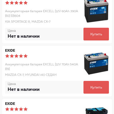
Аккумуляторная батарея EXCELL [12V 60Ah 390A
B0] EB604
KIA SPORTAGE III, MAZDA CX-7
Цена
Купить
Нет в наличии
EXIDE
Аккумуляторная батарея EXCELL [12V 70Ah 540A
B9]
MAZDA CX-7, HYUNDAI i40 СЕДАН
Цена
Купить
Нет в наличии
EXIDE