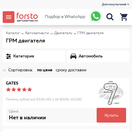
Для покупателей
Подбор в WhatsApp
Каталог
→
Автозапчасти
→
Двигатель
→
ГРМ двигателя
ГРМ двигателя
Категория
Автомобиль
Сортировка:
по цене
сроку доставки
GATES
Ремень зубчатый 5336 145 x 18 (8595-15336)
Цена
Купить
Нет в наличии