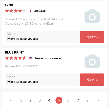
LYNX
Япония
Ремень ГРМ подходит для TOYOTA Land
Cruiser(J80) 4.2D-TD 90-97 94EL25
Цена
Купить
Нет в наличии
BLUE PRINT
Великобритания
Ремень ГРМ ADT37507
Цена
Купить
Нет в наличии
←
1
2
3
4
5
6
7
8
→