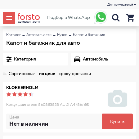
Для покупателей
Подбор в WhatsApp
Каталог
→
Автозапчасти
→
Кузов
→
Капот и багажник
Капот и багажник для авто
Категория
Автомобиль
Сортировка:
по цене
сроку доставки
KLOKKERHOLM
Кожух двигателя 8E0863823 AUDI A4 (8E/B6)
Цена
Купить
Нет в наличии