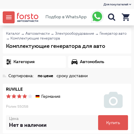
Для покупателей
Подбор в WhatsApp
Каталог
→
Автозапчасти
→
Электрооборудование
→
Генератор авто
→
Комплектующие генератора
Комплектующие генератора для авто
Категория
Автомобиль
Сортировка:
по цене
сроку доставки
RUVILLE
Германия
Ролик 55058
Цена
Купить
Нет в наличии