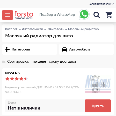
Для покупателей
Подбор в WhatsApp
Каталог
→
Автозапчасти
→
Двигатель
→
Масляный радиатор
Масляный радиатор для авто
Категория
Автомобиль
Сортировка:
по цене
сроку доставки
NISSENS
Радиатор масляный ДВС BMW X5 E53 3.0d 9/00-
9/03 90786
Цена
Купить
Нет в наличии