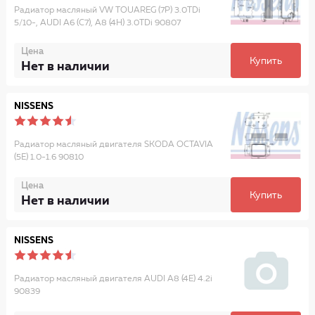
Радиатор масляный VW TOUAREG (7P) 3.0TDi
5/10-, AUDI A6 (C7), A8 (4H) 3.0TDi 90807
Цена
Купить
Нет в наличии
NISSENS
Радиатор масляный двигателя SKODA OCTAVIA
(5E) 1.0-1.6 90810
Цена
Купить
Нет в наличии
NISSENS
Радиатор масляный двигателя AUDI A8 (4E) 4.2i
90839