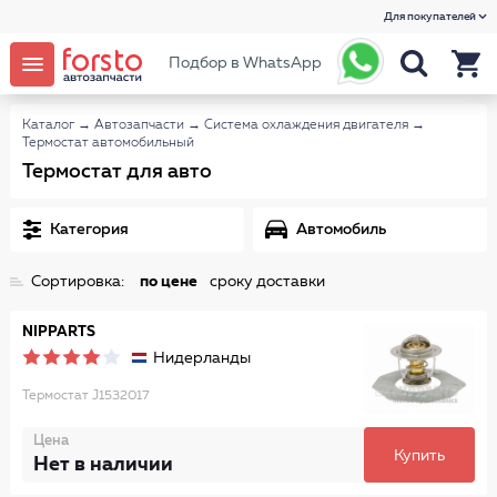
Для покупателей
Подбор в WhatsApp
Каталог
→
Автозапчасти
→
Система охлаждения двигателя
→
Термостат автомобильный
Термостат для авто
Категория
Автомобиль
Сортировка:
по цене
сроку доставки
NIPPARTS
Нидерланды
Термостат J1532017
Цена
Купить
Нет в наличии