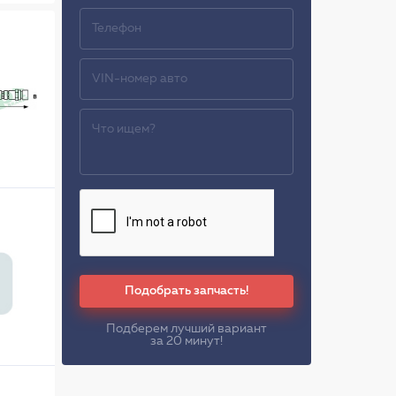
Подобрать запчасть!
Подберем лучший вариант
за 20 минут!