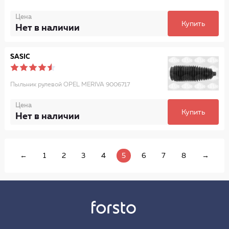
Цена
Купить
Нет в наличии
SASIC
Пыльник рулевой OPEL MERIVA 9006717
Цена
Купить
Нет в наличии
←
1
2
3
4
5
6
7
8
→