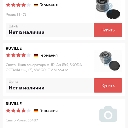
Германия
Ролик 55471
Цена
Купить
Нет в наличии
RUVILLE
Германия
Снято Шкив генератора AUDI A4 (B6), SKODA
OCTAVIA (1U, 1Z), VW GOLF V-VI 55472
Цена
Купить
Нет в наличии
RUVILLE
Германия
Снято Ролик 55487