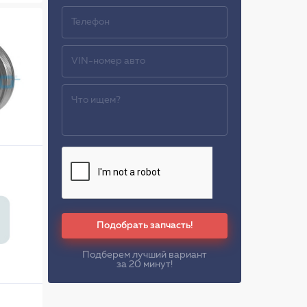
Подобрать запчасть!
Подберем лучший вариант
за 20 минут!