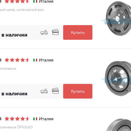
Италия
O
ый шкив, коленчатый вал
Купить
 в наличии
Италия
O
оленвала
Купить
 в наличии
Италия
O
оленвала DPV1020