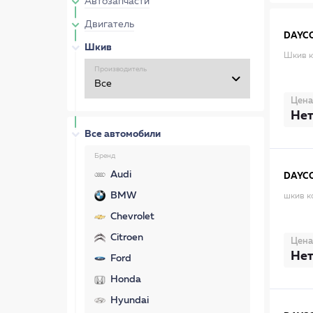
Автозапчасти
Двигатель
DAYC
Шкив
Шкив 
Производитель
Цена
Нет
Все автомобили
Бренд
Audi
DAYC
BMW
шкив к
Chevrolet
Citroen
Цена
Нет
Ford
Honda
Hyundai