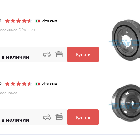
Италия
O
оленвала DPV1029
Купить
 в наличии
Италия
O
оленвала
Купить
 в наличии