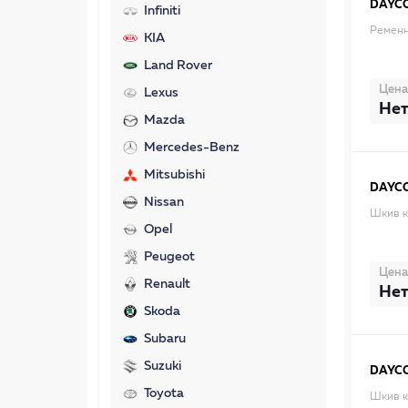
DAYC
Infiniti
Ременн
KIA
Land Rover
Цена
Lexus
Нет
Mazda
Mercedes-Benz
Mitsubishi
DAYC
Nissan
Шкив к
Opel
Peugeot
Цена
Renault
Нет
Skoda
Subaru
Suzuki
DAYC
Toyota
Шкив к