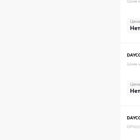
Шкив к
Цена
Нет
DAYC
Шкив к
Цена
Нет
DAYC
DPV103