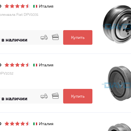
Италия
O
оленвала Fiat DPV1031
Купить
 в наличии
Италия
O
DPV1032
Купить
 в наличии
Италия
O