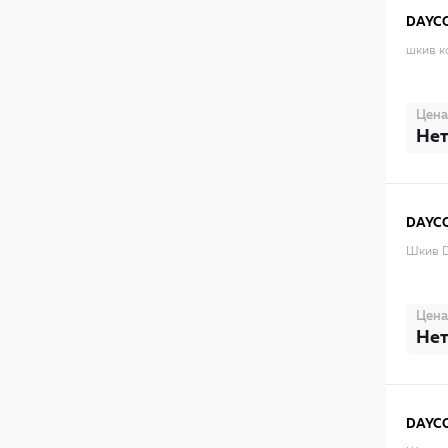
DAYC
шкив к
Цена
Нет
DAYC
Шкив 
Цена
Нет
DAYC