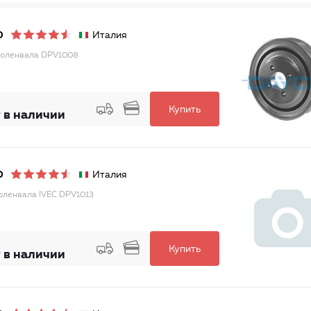
Италия
O
коленвала DPV1008
Купить
 в наличии
Италия
O
оленвала IVEC DPV1013
Купить
 в наличии