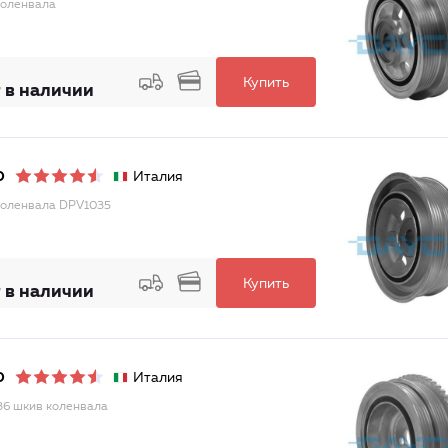
оленвала
Купить
 в наличии
Италия
O
оленвала DPV1035
Купить
 в наличии
Италия
O
6 шкив коленвала