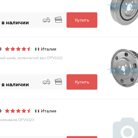
Купить
 в наличии
Италия
O
ый шкив, коленчатый вал DPV1021
Купить
 в наличии
Италия
O
оленвала DPV1023