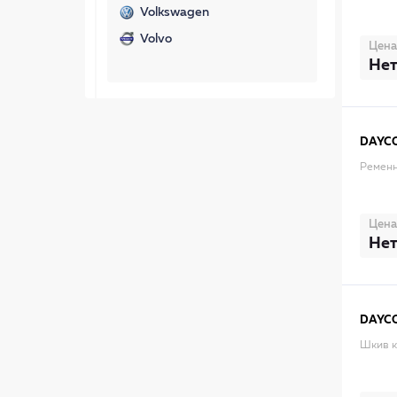
Volkswagen
Volvo
Цена
Нет
DAYC
Ременн
Цена
Нет
DAYC
Шкив к