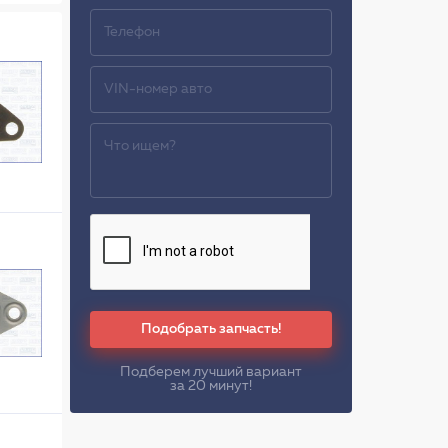
Подобрать запчасть!
Подберем лучший вариант
за 20 минут!