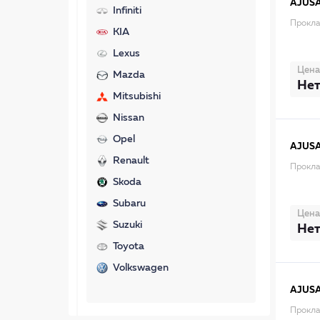
AJUS
Infiniti
Прокла
KIA
Lexus
Цена
Mazda
Нет
Mitsubishi
Nissan
Opel
AJUS
Renault
Прокла
Skoda
Subaru
Цена
Suzuki
Нет
Toyota
Volkswagen
AJUS
Прокла