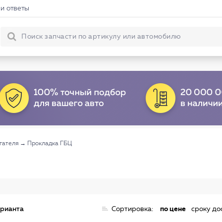
и ответы
гателя
→
Прокладка ГБЦ
арианта
Сортировка:
по цене
сроку до