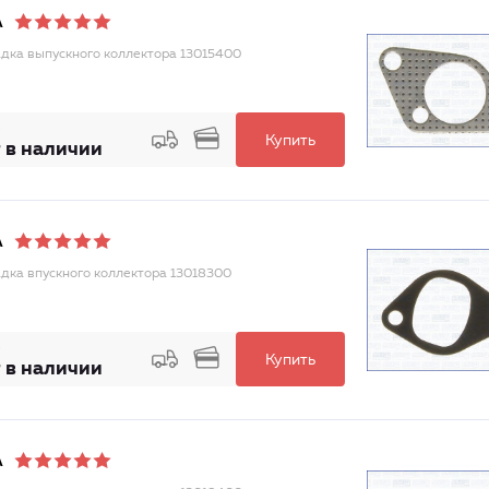
A
дка выпускного коллектора 13015400
Купить
 в наличии
A
дка впускного коллектора 13018300
Купить
 в наличии
A