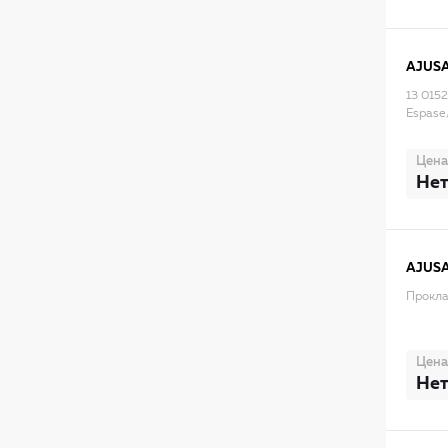
AJUS
13 015
Espase
Цена
Нет
AJUS
Прокла
Цена
Нет