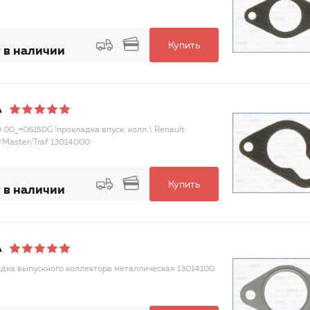
Купить
 в наличии
A
0 00_=06150G !прокладка впуск. колл.\ Renault
/Master/Traf 13014000
Купить
 в наличии
A
дка выпускного коллектора металлическая 13014100