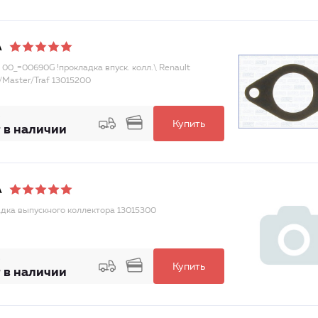
A
2 00_=00690G !прокладка впуск. колл.\ Renault
/Master/Traf 13015200
Купить
 в наличии
A
дка выпускного коллектора 13015300
Купить
 в наличии