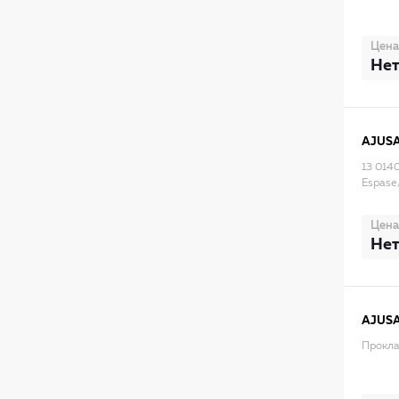
Цена
Нет
AJUS
13 014
Espase
Цена
Нет
AJUS
Прокла