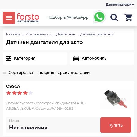
Для покупателей
Подбор в WhatsApp
Каталог
→
Автозапчасти
→
Двигатель
→
Датчики двигателя
Датчики двигателя для авто
Категория
Автомобиль
Сортировка:
по цене
сроку доставки
OSSCA
Датчик скорости (электрон. спидометр) AUDI
A3,SEAT,SKODA Octavia,VW 98~ 02824
Цена
Купить
Нет в наличии