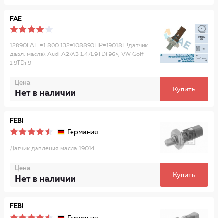
FAE
12890FAE_=1.800.132=108890HP=19018F !датчик
давл. масла\ Audi A2/A3 1.4/1.9TDi 96>, VW Golf
1.9TDi 9
Цена
Купить
Нет в наличии
FEBI
Германия
Датчик давления масла 19014
Цена
Купить
Нет в наличии
FEBI