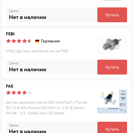
Цена
Купить
Нет в наличии
FEBI
Германия
07811 Датчики давления масла FEBI
Цена
Купить
Нет в наличии
FAE
Датчик давления масла VAG A80/Golf 1/Passat
B2/T2 & Alfa Romeo 155/164 1,0…3,0L & Diesel /
86-98 / 0,3...0,6Bar (see OE) 11060
Цена
Купить
Нет в наличии