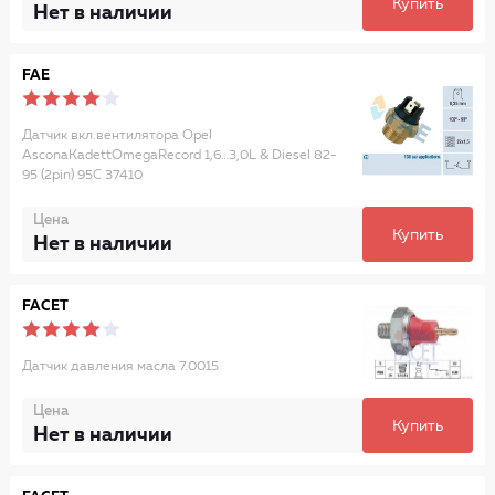
Купить
Нет в наличии
FAE
Датчик вкл.вентилятора Opel
AsconaKadettOmegaRecord 1,6…3,0L & Diesel 82-
95 (2pin) 95C 37410
Цена
Купить
Нет в наличии
FACET
Датчик давления масла 7.0015
Цена
Купить
Нет в наличии