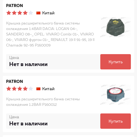
PATRON
Китай
Крышка расширительного бачка системы
охлаждения 1.4BAR DACIA: LOGAN 04-,
SANDERO 08-_ OPEL: VIVARO Combi 01-, VIVARO
06-, VIVARO фургон 01-_ RENAULT: 19 II 91-95, 19 II
Chamade 92-95 P160009
Цена
Купить
Нет в наличии
PATRON
Китай
Крышка расширительного бачка системы
охлаждения 1.2BAR P160012
Цена
Купить
Нет в наличии