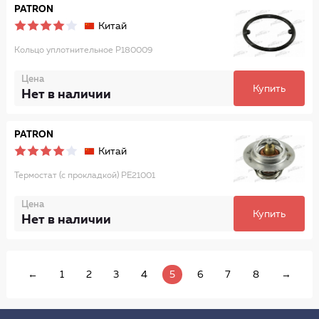
PATRON
Китай
Кольцо уплотнительное P180009
Цена
Купить
Нет в наличии
PATRON
Китай
Термостат (с прокладкой) PE21001
Цена
Купить
Нет в наличии
←
1
2
3
4
5
6
7
8
→