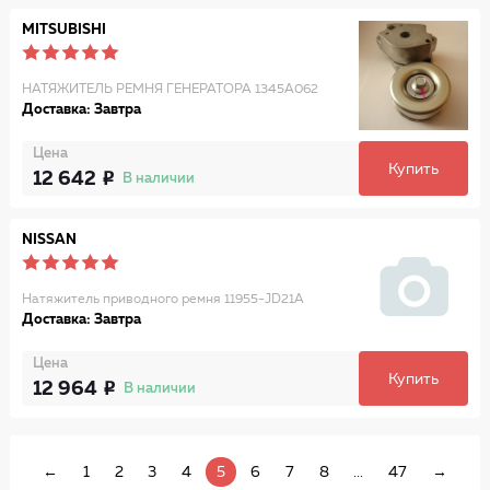
MITSUBISHI
НАТЯЖИТЕЛЬ РЕМНЯ ГЕНЕРАТОРА 1345A062
Доставка: Завтра
Цена
Купить
12 642
В наличии
NISSAN
Натяжитель приводного ремня 11955-JD21A
Доставка: Завтра
Цена
Купить
12 964
В наличии
←
1
2
3
4
5
6
7
8
...
47
→