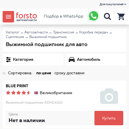
Для покупателей
Подбор в WhatsApp
Каталог
→
Автозапчасти
→
Трансмиссия
→
Коробка передач
→
Сцепление
→
Выжимной подшипник
Выжимной подшипник для авто
Категория
Автомобиль
Сортировка:
по цене
сроку доставки
BLUE PRINT
Великобритания
Выжимной подшипник ADH23320
Цена
Купить
Нет в наличии