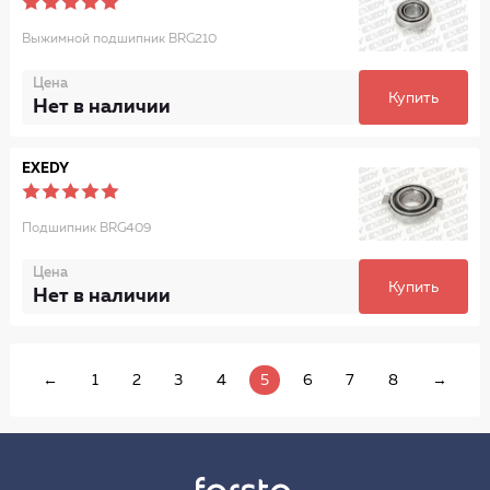
Выжимной подшипник BRG210
Цена
Купить
Нет в наличии
EXEDY
Подшипник BRG409
Цена
Купить
Нет в наличии
←
1
2
3
4
5
6
7
8
→