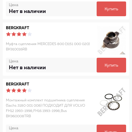
Цена
Купить
Нет в наличии
BERGKRAFT
Муфта сцепления MERCEDES 800 (3151 000 020)
BK910016RB
Цена
Купить
Нет в наличии
BERGKRAFT
Монтажный комплект подшипника сцепления
(Sachs:3180 001 008) ПОДХОДИТ ДЛЯ VOLVO
FH12 1993-1998,FH16 1993-1998,Bus
BK960008TRB
Цена