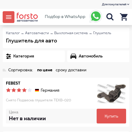
Для покупателей
Подбор в WhatsApp
Каталог
→
Автозапчасти
→
Выхлопная система
→
Глушитель
Глушитель для авто
Категория
Автомобиль
Сортировка:
по цене
сроку доставки
FEBEST
Германия
Снято Подвеска глушителя TEXB-020
Цена
Купить
Нет в наличии