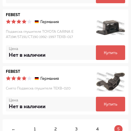
FEBEST
Германия
Подвеска глушителя TOYOTA CARINA E
AT19#/ST191/CT190 1992-1997 TEXB-017
Цена
Купить
Нет в наличии
FEBEST
Германия
Снято Подвеска глушителя TEXB-020
Цена
Купить
Нет в наличии
←
1
2
3
4
5