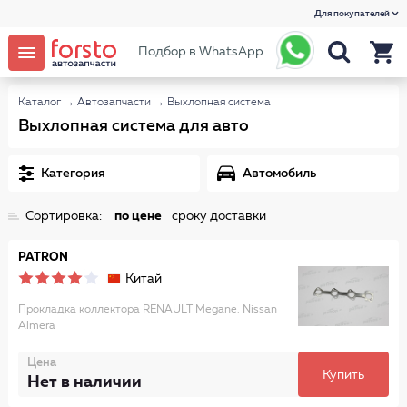
Для покупателей
Подбор в WhatsApp
Каталог
→
Автозапчасти
→
Выхлопная система
Выхлопная система для авто
Категория
Автомобиль
Сортировка:
по цене
сроку доставки
PATRON
Китай
Прокладка коллектора RENAULT Megane. Nissan
Almera
Цена
Купить
Нет в наличии