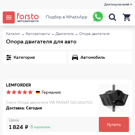
Для покупателей
Подбор в WhatsApp
Каталог
→
Автозапчасти
→
Двигатель
→
Опора двигателя
Опора двигателя для авто
Категория
Автомобиль
LEMFORDER
Германия
Снято Опора двигателя VW PASSAT (32) 1002703
Доставка: Сегодня
Цена
Купить
1 824
В наличии