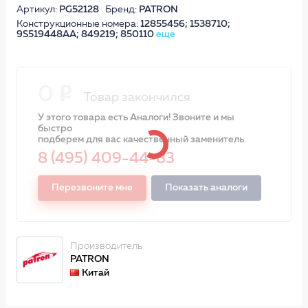
Артикул:
PG52128
Бренд:
PATRON
Конструкционные номера:
12855456; 1538710;
9S519448AA; 849219; 850110
еще
0
Товар закончился
У этого товара есть Аналоги! Звоните и мы
быстро
подберем для вас качественный заменитель
8 (495) 409-44-83
Перезвоните мне
Показать аналоги
Производитель
PATRON
Китай