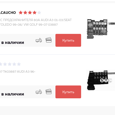
LCAUCHO
С ПРЕДОХРАНИТЕЛЯ 80A AUDI A3 01-03/SEAT
OLEDO 99-06/ VW GOLF 99-07 03887
Купить
 в наличии
7 T403887 AUDI A3 96-
Купить
 в наличии