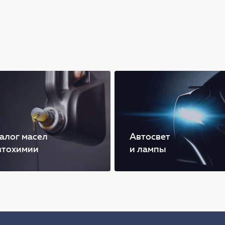
алог масел
Автосвет
втохимии
и лампы