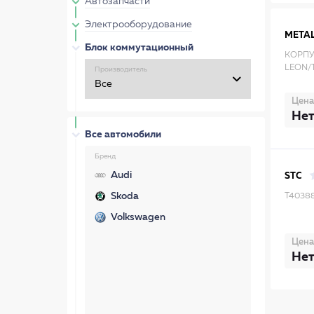
Автозапчасти
Электрооборудование
META
Блок коммутационный
КОРПУ
LEON/T
Производитель
Цена
Нет
Все автомобили
Бренд
Audi
STC
Skoda
T40388
Volkswagen
Цена
Нет