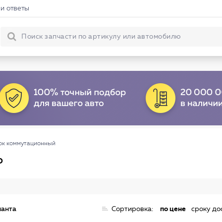
и ответы
ок коммутационный
о
ианта
Сортировка:
по цене
сроку до