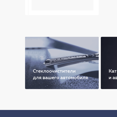
Стеклоочистители
Кат
для вашего автомобиля
и а