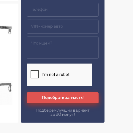
Подобрать запчасть!
Подберем лучший вариант
за 20 минут!