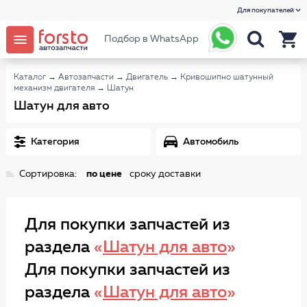
Для покупателей
Подбор в WhatsApp
Каталог
→
Автозапчасти
→
Двигатель
→
Кривошипно шатунный
механизм двигателя
→
Шатун
Шатун для авто
Категория
Автомобиль
Сортировка:
по цене
сроку доставки
Для покупки запчастей из
раздела
«
Шатун для авто
»
Для покупки запчастей из
раздела
«
Шатун для авто
»