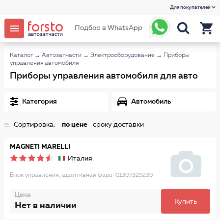
Для покупателей
Подбор в WhatsApp
Каталог
→
Автозапчасти
→
Электрооборудование
→
Приборы
управления автомобиля
Приборы управления автомобиля для авто
Категория
Автомобиль
Сортировка:
по цене
сроку доставки
MAGNETI MARELLI
Италия
Блок управления, адаптивная фара 711307329239
Цена
Купить
Нет в наличии