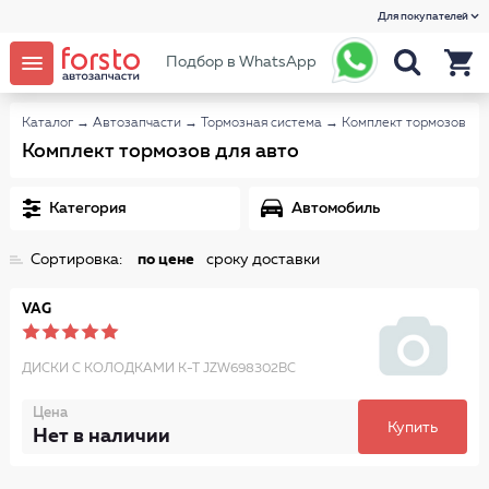
Для покупателей
Подбор в WhatsApp
Каталог
→
Автозапчасти
→
Тормозная система
→
Комплект тормозов
Комплект тормозов для авто
Категория
Автомобиль
Сортировка:
по цене
сроку доставки
VAG
ДИСКИ С КОЛОДКАМИ К-Т JZW698302BC
Цена
Купить
Нет в наличии