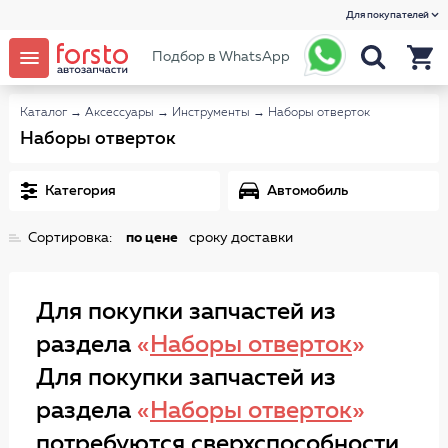
Для покупателей
Подбор в WhatsApp
Каталог
→
Аксессуары
→
Инструменты
→
Наборы отверток
Наборы отверток
Категория
Автомобиль
Сортировка:
по цене
сроку доставки
Для покупки запчастей из
раздела
«
Наборы отверток
»
Для покупки запчастей из
раздела
«
Наборы отверток
»
потребуются сверхспособности