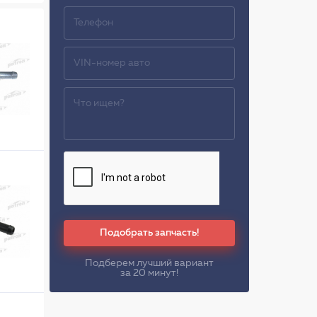
Подобрать запчасть!
Подберем лучший вариант
за 20 минут!