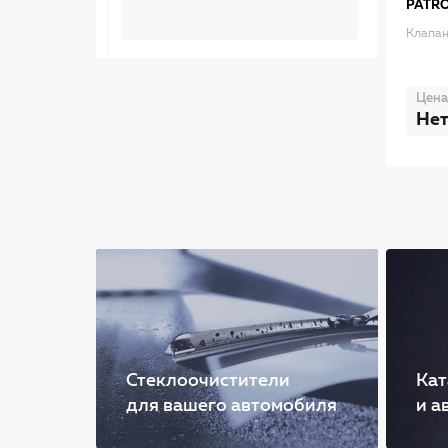
PATR
Клапан
Цена
Нет
Стеклоочистители
Кат
для вашего автомобиля
и а