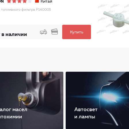
Китай
ON
 топливного фильтра P140005
Купить
 в наличии
алог масел
Автосвет
втохимии
и лампы