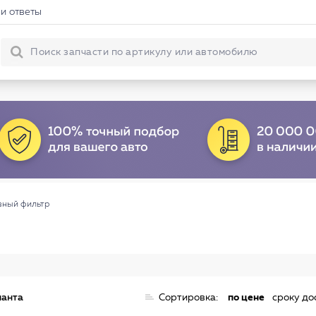
и ответы
вный фильтр
ианта
Сортировка:
по цене
сроку до