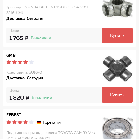
Трипоид HYUNDAI ACCENT 11/BLUE USA 2011-
2216-CER
Доставка: Сегодня
Цена
Купить
1 765
В наличии
GMB
Крестовина GU1670
Доставка: Сегодня
Цена
Купить
1 820
В наличии
FEBEST
Германия
Подшипник привода колеса TOYOTA CAMRY V10-
V40, CROWN AS-366723