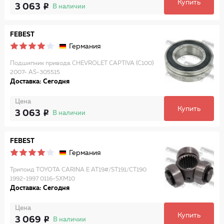
Купить
3 063
В наличии
FEBEST
Германия
Подшипник привода CHEVROLET CAPTIVA (C100)
2007- AS-305515
Доставка: Сегодня
Цена
Купить
3 063
В наличии
FEBEST
Германия
Трипоид TOYOTA CARINA E AT19#/ST191/CT190
1992-1997 0116-SXM10
Доставка: Сегодня
Цена
Купить
3 069
В наличии