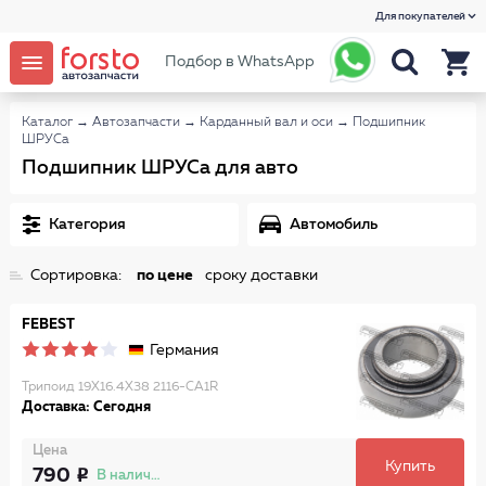
Для покупателей
Подбор в WhatsApp
Каталог
→
Автозапчасти
→
Карданный вал и оси
→
Подшипник
ШРУСа
Подшипник ШРУСа для авто
Категория
Автомобиль
Сортировка:
по цене
сроку доставки
FEBEST
Германия
Трипоид 19X16.4X38 2116-CA1R
Доставка: Сегодня
Цена
Купить
790
В наличии