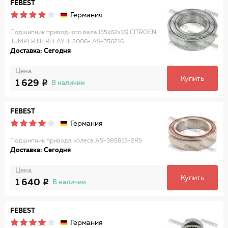
FEBEST
Германия
Подшипник приводного вала (35x62x16) CITROEN
JUMPER III/ RELAY III 2006- AS-356216
Доставка: Сегодня
Цена
Купить
1 629
В наличии
FEBEST
Германия
Подшипник привода колеса AS-385815-2RS
Доставка: Сегодня
Цена
Купить
1 640
В наличии
FEBEST
Германия