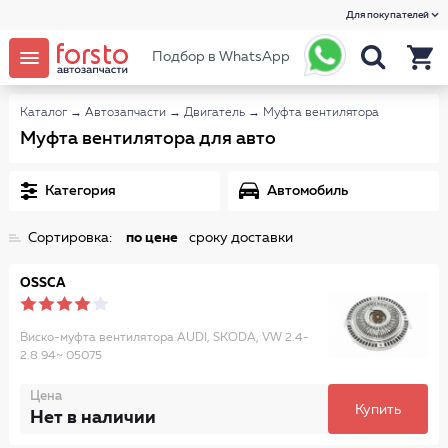
Для покупателей
Подбор в WhatsApp
Каталог
→
Автозапчасти
→
Двигатель
→
Муфта вентилятора
Муфта вентилятора для авто
Категория
Автомобиль
Сортировка:
по цене
сроку доставки
OSSCA
Виско-муфта вентилятора AUDI, SKODA, VW 2.4-
2.8 94~ 05075
Цена
Купить
Нет в наличии