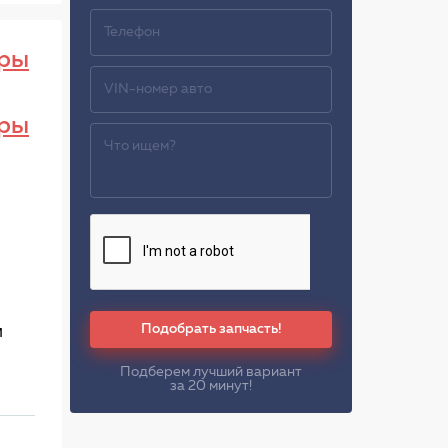
ры
ры
Подобрать запчасть!
м
Подберем лучший вариант
за 20 минут!