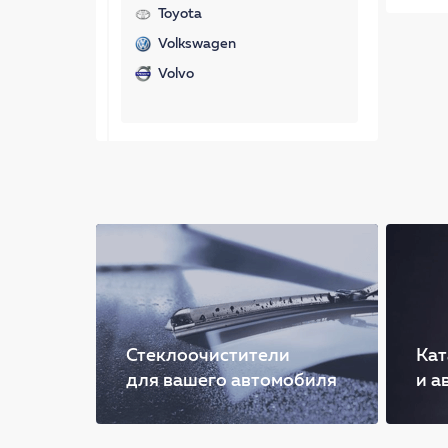
Toyota
Volkswagen
Volvo
Стеклоочистители
Кат
для вашего автомобиля
и а