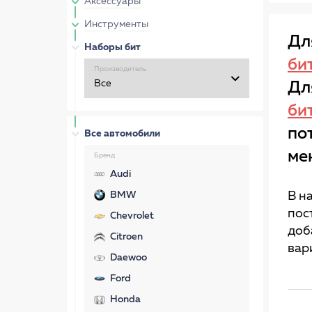
Аксессуары
Инструменты
Дл
Наборы бит
би
Производитель
Дл
би
по
Все автомобили
ме
Бренд
Audi
BMW
В н
пос
Chevrolet
доб
Citroen
вар
Daewoo
Ford
Honda