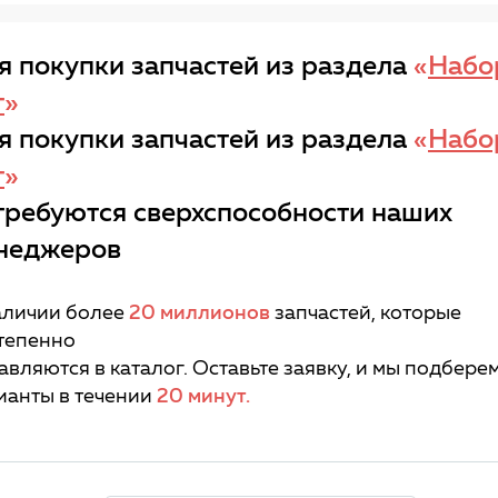
я покупки запчастей из раздела
«
Набо
т
»
я покупки запчастей из раздела
«
Набо
т
»
требуются сверхспособности наших
неджеров
аличии более
20 миллионов
запчастей, которые
тепенно
авляются в каталог. Оставьте заявку, и мы подбере
ианты в течении
20 минут.