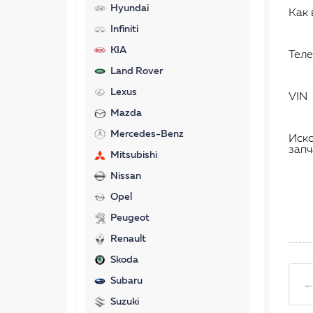
Hyundai
Как 
Infiniti
KIA
Тел
Land Rover
Lexus
VIN
Mazda
Mercedes-Benz
Иск
запч
Mitsubishi
Nissan
Opel
Peugeot
Renault
Skoda
Subaru
←
Suzuki