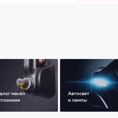
алог масел
Автосвет
втохимии
и лампы