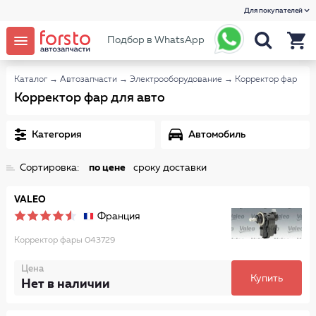
Для покупателей
Подбор в WhatsApp
Каталог
→
Автозапчасти
→
Электрооборудование
→
Корректор фар
Корректор фар для авто
Категория
Автомобиль
Сортировка:
по цене
сроку доставки
VALEO
Франция
Корректор фары 043729
Цена
Купить
Нет в наличии