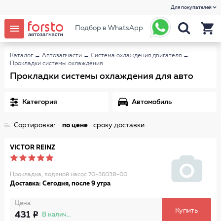
Для покупателей
Подбор в WhatsApp
Каталог
→
Автозапчасти
→
Система охлаждения двигателя
→
Прокладки системы охлаждения
Прокладки системы охлаждения для авто
Категория
Автомобиль
Сортировка:
по цене
сроку доставки
VICTOR REINZ
Прокладка, водяной насос 70-36038-00
Доставка: Сегодня, после 9 утра
Цена
Купить
431
В наличии