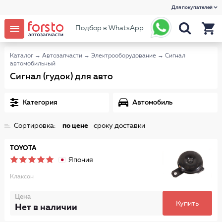
Для покупателей
Подбор в WhatsApp
Каталог
→
Автозапчасти
→
Электрооборудование
→
Сигнал
автомобильный
Сигнал (гудок) для авто
Категория
Автомобиль
Сортировка:
по цене
сроку доставки
TOYOTA
Япония
Клаксон
Цена
Купить
Нет в наличии