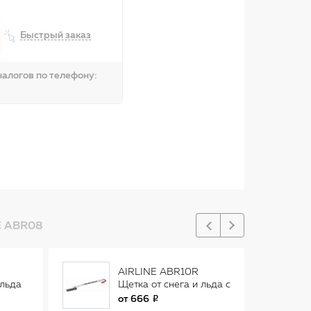
Быстрый заказ
алогов по телефону:
E ABR08
AIRLINE ABR10R
 льда
Щетка от снега и льда с
плоской
от
666
телескоп.рукояткой с