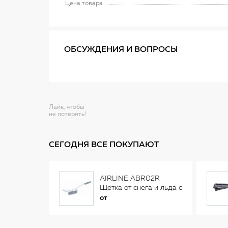
Цена товара
ОБСУЖДЕНИЯ И ВОПРОСЫ
Лайк, чтобы
не потерять!
СЕГОДНЯ ВСЕ ПОКУПАЮТ
AIRLINE ABR02R
Щетка от снега и льда с
распушенной щетиной
от
(56см) AB-R-02R