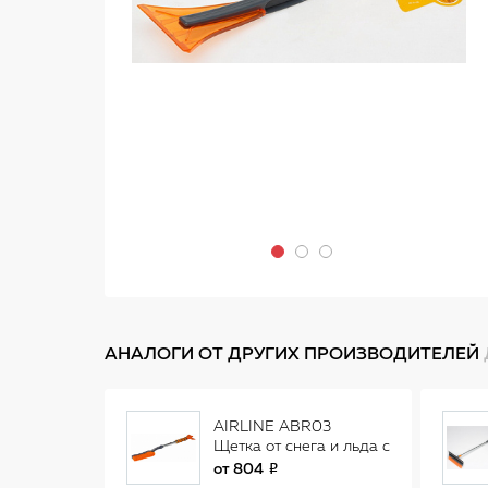
АНАЛОГИ ОТ ДРУГИХ ПРОИЗВОДИТЕЛЕЙ
AIRLINE ABR03
Щетка от снега и льда с
мягкой щетиной и
от
804
двойным скребком (80