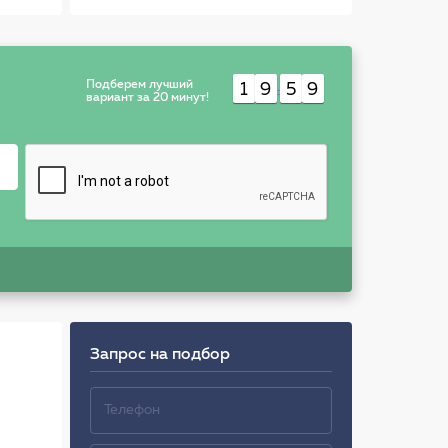
мягкой распушённой
щетиной (88 см)
Подберем лучший
1
9
5
9
:
вариант за 20 минут!
Запрос на подбор