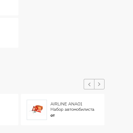
AIRLINE ANA01
Набор автомобилиста
"Техосмотр" ANA-01
от