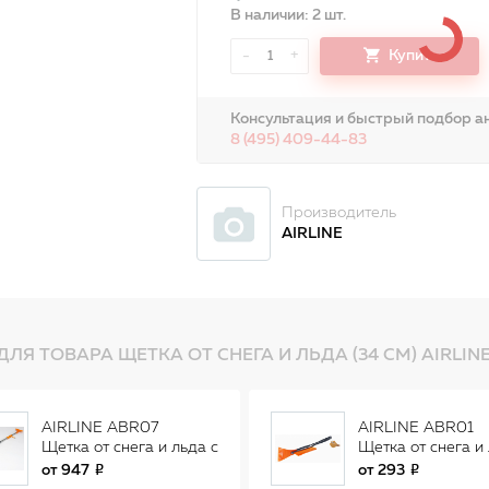
В наличии: 2 шт.
-
+
Купить
1
Консультация и быстрый подбор ан
8 (495) 409-44-83
Производитель
AIRLINE
ДЛЯ ТОВАРА ЩЕТКА ОТ СНЕГА И ЛЬДА (34 СМ) AIRLIN
AIRLINE ABR07
AIRLINE ABR01
Щетка от снега и льда с
Щетка от снега и
водосгоном и
(53см) AB-R-01
от
947
от
293
телескоп.рукояткой