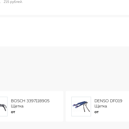
215 рублей
BOSCH 3397118905
DENSO DF019
Щетка
Щетка
стеклоочистителя
стеклоочистителя
от
от