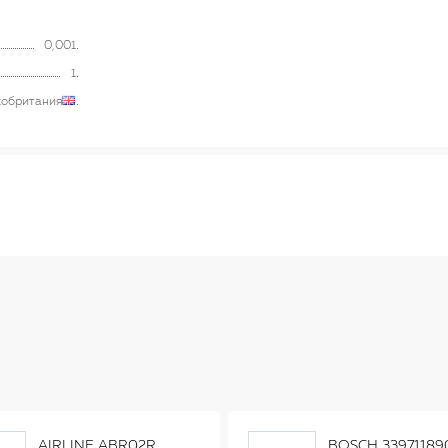
0,001
1
кобритания
AIRLINE ABR02R
BOSCH 33971189