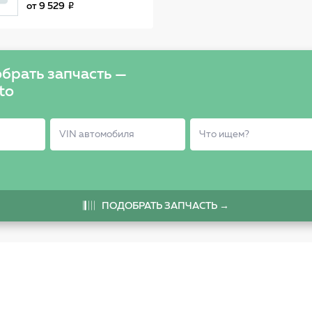
РАСПРЕДВАЛА
от
9 529
MR985041
брать запчасть —
to
ПОДОБРАТЬ ЗАПЧАСТЬ →