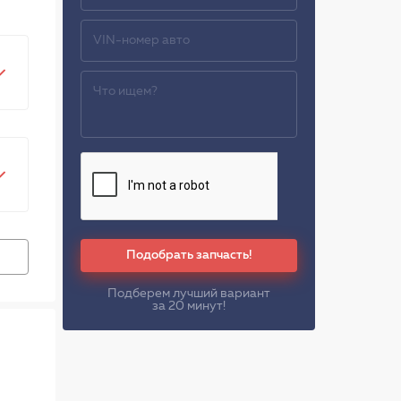
Подобрать запчасть!
Подберем лучший вариант
за 20 минут!