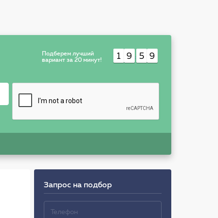
Подберем лучший
1
9
5
9
:
вариант за 20 минут!
Запрос на подбор