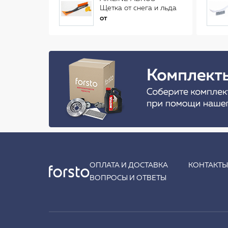
Щетка от снега и льда
(34 см)
от
ОПЛАТА И ДОСТАВКА
КОНТАКТ
ВОПРОСЫ И ОТВЕТЫ