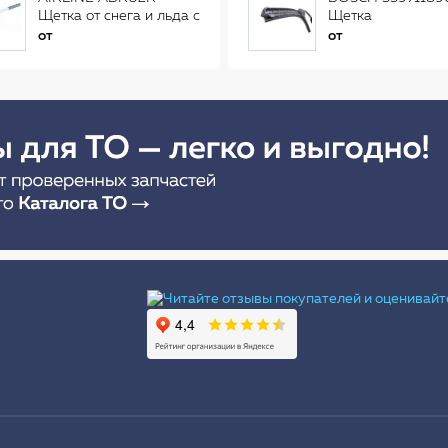
Щетка от снега и льда с
Щетка
распушенной щетиной
стеклоочистителя
от
от
(56см) AB-R-02R
Ы