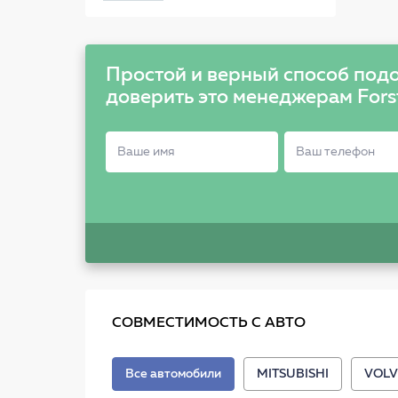
KIA Magentis/Sorento
2.0-2.4i, Volvo S40/V40
1.8i 98>
Простой и верный способ подо
доверить это менеджерам Fors
СОВМЕСТИМОСТЬ С АВТО
Все автомобили
MITSUBISHI
VOL