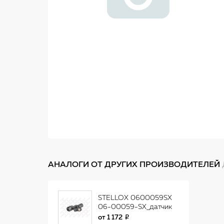
АНАЛОГИ ОТ ДРУГИХ ПРОИЗВОДИТЕЛЕЙ
STELLOX 0600059SX
06-00059-SX_датчик
положения коленвала!\
от
1 172