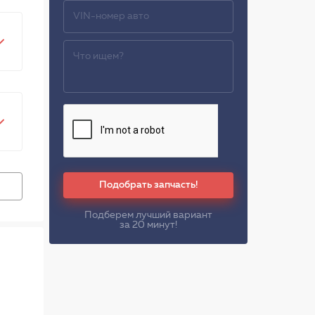
Подобрать запчасть!
Подберем лучший вариант
за 20 минут!