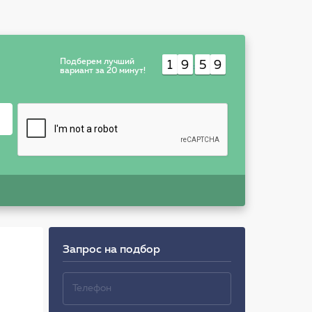
Подберем лучший
1
9
5
9
:
вариант за 20 минут!
Запрос на подбор