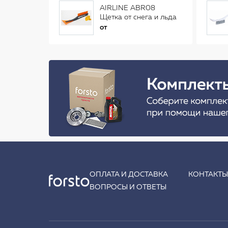
AIRLINE ABR08
Щетка от снега и льда
(34 см)
от
ОПЛАТА И ДОСТАВКА
КОНТАКТ
ВОПРОСЫ И ОТВЕТЫ