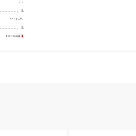
27
3
550525
3
Италия