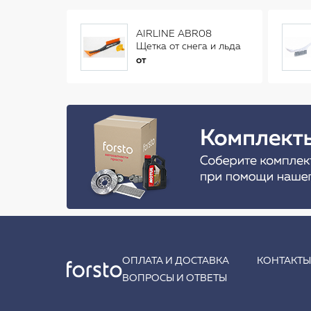
AIRLINE ABR08
Щетка от снега и льда
(34 см)
от
ОПЛАТА И ДОСТАВКА
КОНТАКТ
ВОПРОСЫ И ОТВЕТЫ