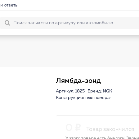
и ответы
Лямбда-зонд
Артикул:
1825
Бренд:
NGK
Конструкционные номера:
0
Товар закончился
У этого товара есть Аналоги! Звон