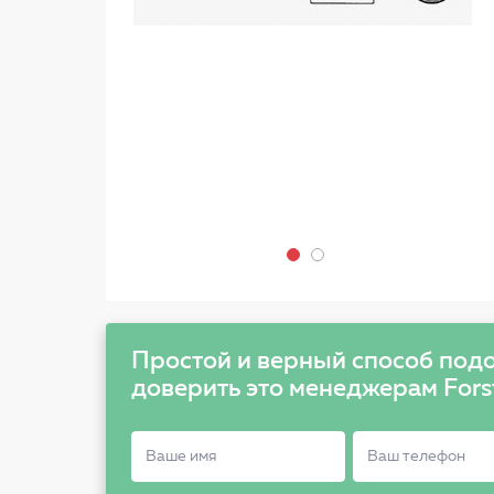
Простой и верный способ подо
доверить это менеджерам Fors