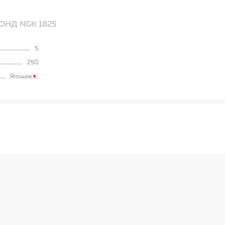
НД NGK 1825
5
250
Япония