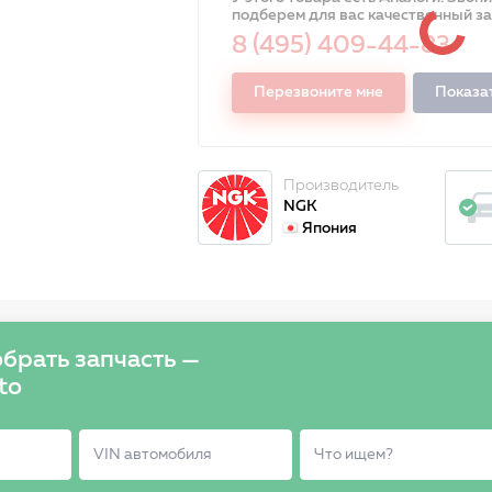
подберем для вас качественный з
8 (495) 409-44-83
Перезвоните мне
Показа
Производитель
NGK
Япония
брать запчасть —
to