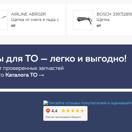
AIRLINE ABR02R
BOSCH 33971189
Щетка от снега и льда с
Щетка
распушенной щетиной
стеклоочистителя
от
от
(56см) AB-R-02R
Ы