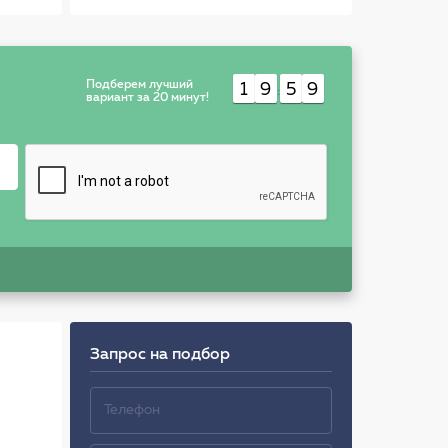
Подберем лучший
1
9
5
9
:
вариант за 20 минут!
Запрос на подбор