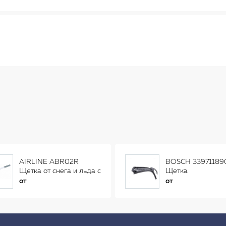
AIRLINE ABR02R
BOSCH 33971189
Щетка от снега и льда с
Щетка
распушенной щетиной
стеклоочистителя
от
от
(56см) AB-R-02R