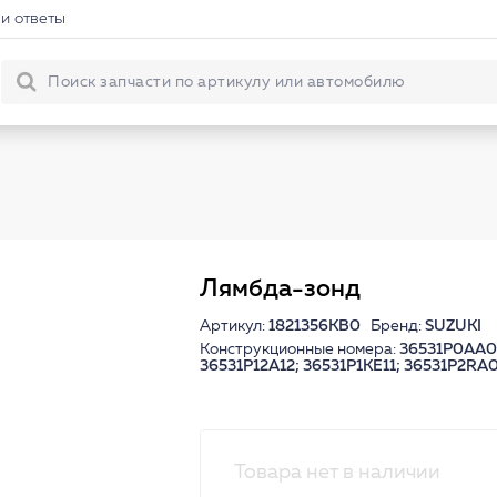
и ответы
Лямбда-зонд
Артикул:
1821356KB0
Бренд:
SUZUKI
Конструкционные номера:
36531P0AA01
36531P12A12; 36531P1KE11; 36531P2RA
Товара нет в наличии