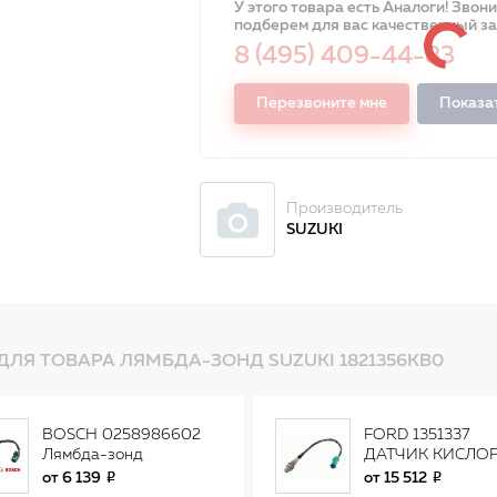
У этого товара есть Аналоги! Звон
подберем для вас качественный з
8 (495) 409-44-83
Перезвоните мне
Показа
Производитель
SUZUKI
ДЛЯ ТОВАРА ЛЯМБДА-ЗОНД SUZUKI 1821356KB0
BOSCH 0258986602
FORD 1351337
Лямбда-зонд
ДАТЧИК КИСЛО
универсальный
/ SENSOR 135133
от
6 139
от
15 512
0258986602