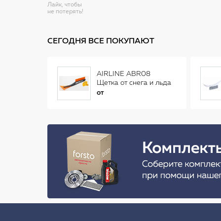
Лайк, чтобы
не потерять!
СЕГОДНЯ ВСЕ ПОКУПАЮТ
AIRLINE ABR08
Щетка от снега и льда
(34 см)
от