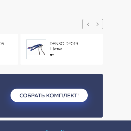
05
DENSO DF019
Щетка
стеклоочистителя
от