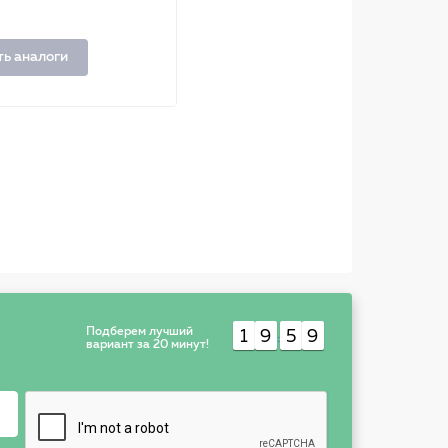
ть аналоги
Подберем лучший
1
9
5
9
:
вариант за 20 минут!