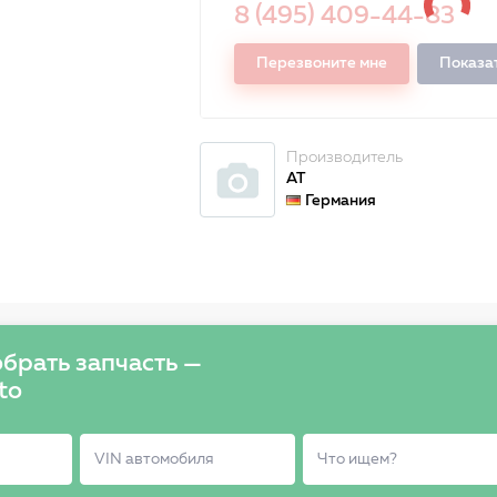
8 (495) 409-44-83
Перезвоните мне
Показа
Производитель
AT
Германия
брать запчасть —
to