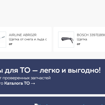
AIRLINE ABR02R
BOSCH 33971189
Щетка от снега и льда с
Щетка
распушенной щетиной
стеклоочистителя
от
от
(56см) AB-R-02R