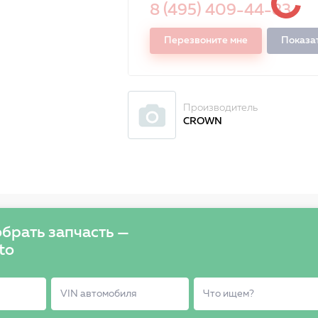
8 (495) 409-44-83
Перезвоните мне
Показа
Производитель
CROWN
брать запчасть —
to