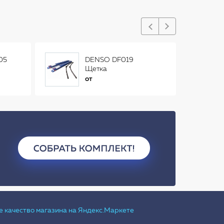
05
DENSO DF019
Щетка
стеклоочистителя
от