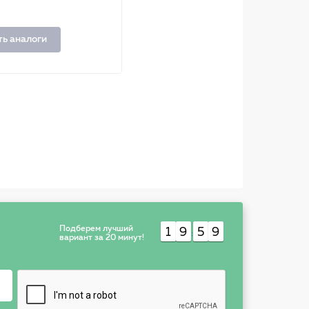
ть аналоги
Подберем лучший
1
9
5
9
:
вариант за 20 минут!