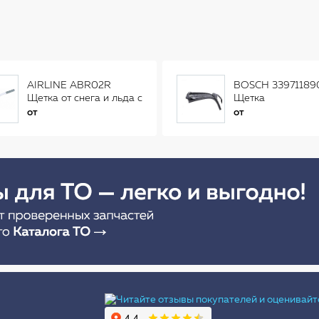
AIRLINE ABR02R
BOSCH 33971189
Щетка от снега и льда с
Щетка
распушенной щетиной
стеклоочистителя
от
от
(56см) AB-R-02R
Ы