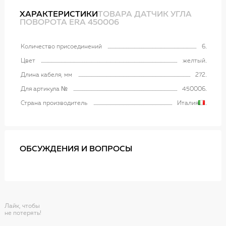
ХАРАКТЕРИСТИКИ
ТОВАРА ДАТЧИК УГЛА
ПОВОРОТА ERA 450006
Количество присоединений
6
Цвет
желтый
Длина кабеля, мм
272
Для артикула №
450006
Страна производитель
Италия
ОБСУЖДЕНИЯ И ВОПРОСЫ
Лайк, чтобы
не потерять!