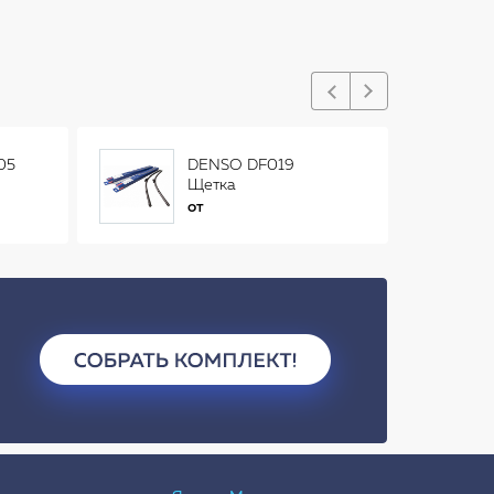
05
DENSO DF019
Щетка
стеклоочистителя
от