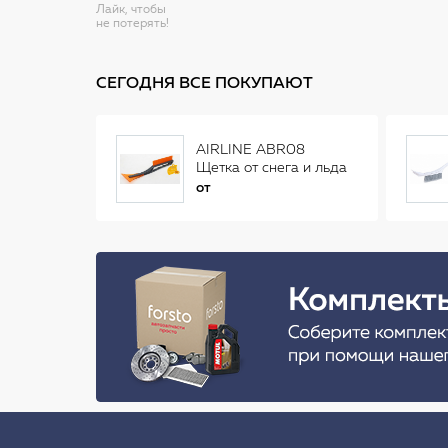
Лайк, чтобы
не потерять!
СЕГОДНЯ ВСЕ ПОКУПАЮТ
AIRLINE ABR08
Щетка от снега и льда
(34 см)
от