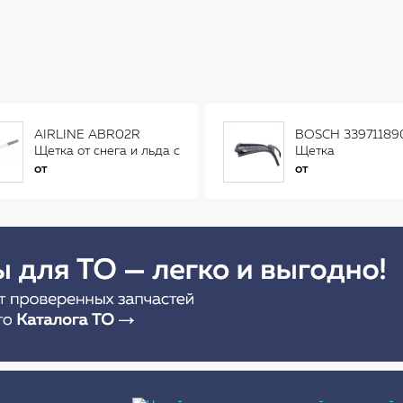
AIRLINE ABR02R
BOSCH 33971189
Щетка от снега и льда с
Щетка
распушенной щетиной
стеклоочистителя
от
от
(56см) AB-R-02R