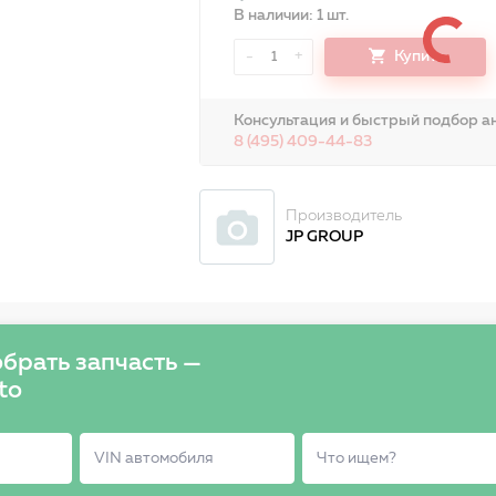
В наличии: 1 шт.
-
+
Купить
1
Консультация и быстрый подбор ан
8 (495) 409-44-83
Производитель
JP GROUP
брать запчасть —
to