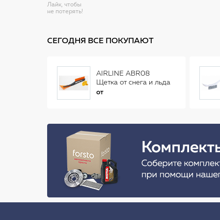
Лайк, чтобы
не потерять!
СЕГОДНЯ ВСЕ ПОКУПАЮТ
AIRLINE ABR08
Щетка от снега и льда
(34 см)
от