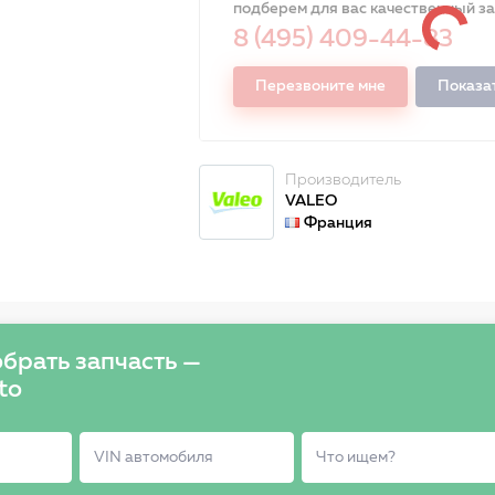
подберем для вас качественный з
8 (495) 409-44-83
Перезвоните мне
Показа
Производитель
VALEO
Франция
брать запчасть —
to