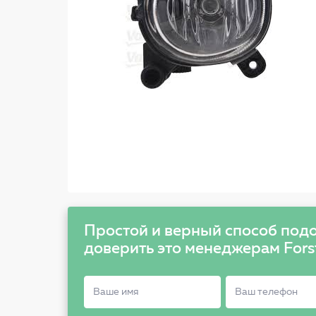
Простой и верный способ подо
доверить это менеджерам Fors