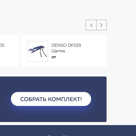
05
DENSO DF019
Щетка
стеклоочистителя
от