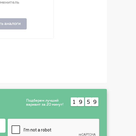
аменитель
ть аналоги
Подберем лучший
1
9
5
9
:
вариант за 20 минут!