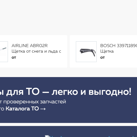
AIRLINE ABR02R
BOSCH 33971189
Щетка от снега и льда с
Щетка
распушенной щетиной
стеклоочистителя
от
от
(56см) AB-R-02R